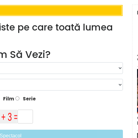
ziste pe care toată lumea
lm Să Vezi?
Film
Serie
Spectacol