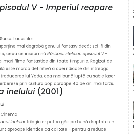
episodul V - Imperiul reapare
 Sursa: Lucasfilm
parține mai degrabă genului fantasy decât sci-fi din
 sine, ceea ce înseamnă
Războiul stelelor: episodul V -
i mari filme fantastice din toate timpurile. Regizat de
inală este marca definitivă a apei ridicate din întreaga
introducerea lui Yoda, cea mai bună luptă cu sabie laser
verbereze prin cultura pop aproape 40 de ani mai târziu.
a inelului
(2001)
e Cinema
anul Inelelor
trilogia ar putea găsi pe bună dreptate un
sunt aproape identice ca calitate - pentru a reduce