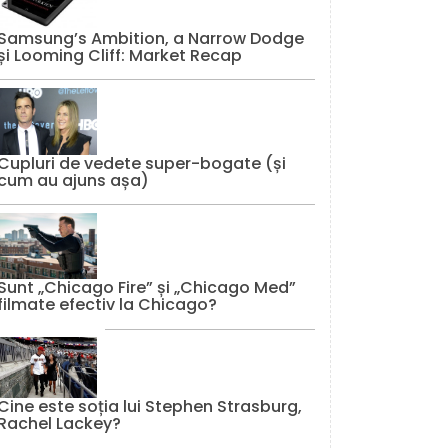
Samsung’s Ambition, a Narrow Dodge
și Looming Cliff: Market Recap
Cupluri de vedete super-bogate (și
cum au ajuns așa)
Sunt „Chicago Fire” și „Chicago Med”
filmate efectiv la Chicago?
Cine este soția lui Stephen Strasburg,
Rachel Lackey?