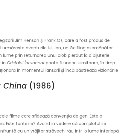
egizorii Jim Henson și Frank Oz, care a fost produs de
ul urmărește aventurile lui Jen, un Gelfling asemănător
n lume prin returnarea unui ciob pierdut la o bijuterie
l în
Cristalul Întunecat
poate fi uneori uimitoare, în timp
ționară în momentul lansării și încă păstrează vizionările
a China
(1986)
cele filme care sfidează convenția de gen. Este o
ic. Este fantezie? Având în vedere că complotul se
nfruntă cu un vrăjitor străvechi rău într-o lume interlopă