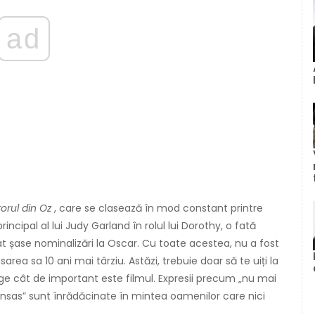
ad
torul din Oz
, care se clasează în mod constant printre
rincipal al lui Judy Garland în rolul lui Dorothy, o fată
at șase nominalizări la Oscar. Cu toate acestea, nu a fost
rea sa 10 ani mai târziu. Astăzi, trebuie doar să te uiți la
ege cât de important este filmul. Expresii precum „nu mai
ansas” sunt înrădăcinate în mintea oamenilor care nici