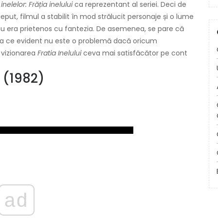
nelelor: Frăția inelului
ca reprezentant al seriei. Deci de
nceput, filmul a stabilit în mod strălucit personaje și o lume
u era prietenos cu fantezia. De asemenea, se pare că
ceea ce evident nu este o problemă dacă oricum
a vizionarea
Fratia Inelului
ceva mai satisfăcător pe cont
(1982)
ad