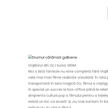
Vrajitorul din Oz
| Sursa: MGM
Nici o listă fantezie nu este completă fără
Vraji
cele mai mari filme realizate vreodată. În rolul p
transportată în țara magică Oz, filmul a câștig
în special un succes la box-office până la relansa
amprenta culturii pop a filmului pentru a înțel
există un loc ca acasă” și „nu mai suntem în K
măcar nu au văzut filmul.