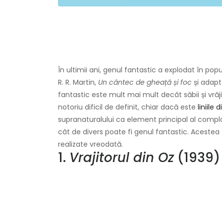
În ultimii ani, genul fantastic a explodat în pop
R. R. Martin,
Un cântec de gheață și foc
și adapt
fantastic este mult mai mult decât săbii și vrăji
notoriu dificil de definit, chiar dacă este
liniile
supranaturalului ca element principal al complo
cât de divers poate fi genul fantastic. Acestea 
realizate vreodată.
1.
Vrajitorul din Oz
(1939)