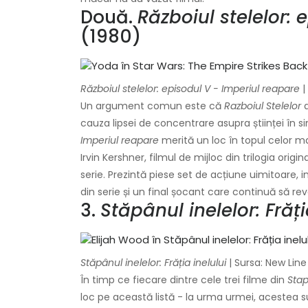
Două.
Războiul stelelor: 
(1980)
Războiul stelelor: episodul V - Imperiul reapare
|
Un argument comun este că
Razboiul Stelelor
a
cauza lipsei de concentrare asupra științei în
Imperiul reapare
merită un loc în topul celor ma
Irvin Kershner, filmul de mijloc din trilogia orig
serie. Prezintă piese set de acțiune uimitoare, 
din serie și un final șocant care continuă să re
3.
Stăpânul inelelor: Frăți
Stăpânul inelelor: Frăția inelului
| Sursa: New Lin
În timp ce fiecare dintre cele trei filme din
Stap
loc pe această listă - la urma urmei, acestea 