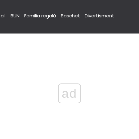
pal
BUN
Familia regală
Baschet
Divertisment
ad