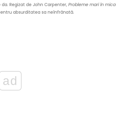
e da. Regizat de John Carpenter,
Probleme mari în mica
 pentru absurditatea sa neînfrânată.
ad