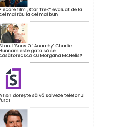
Fiecare film „Star Trek” evaluat de la
cel mai rău la cel mai bun
Starul ‘Sons Of Anarchy’ Charlie
Hunnam este gata să se
căsătorească cu Morgana McNelis?
AT&T dorește să vă salveze telefonul
furat