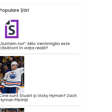
Populare Știri
„Suntem noi”: Milo Ventimiglia este
căsătorit în viața reală?
Cine sunt Stuart și Vicky Hyman? Zach
Hyman Părinții