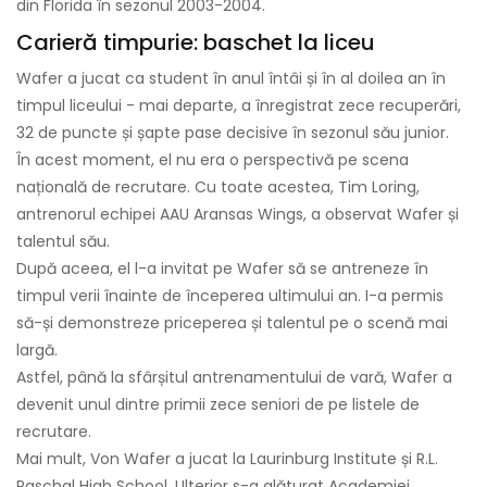
din Florida în sezonul 2003-2004.
Carieră timpurie: baschet la liceu
Wafer a jucat ca student în anul întâi și în al doilea an în
timpul liceului - mai departe, a înregistrat zece recuperări,
32 de puncte și șapte pase decisive în sezonul său junior.
În acest moment, el nu era o perspectivă pe scena
națională de recrutare. Cu toate acestea, Tim Loring,
antrenorul echipei AAU Aransas Wings, a observat Wafer și
talentul său.
După aceea, el l-a invitat pe Wafer să se antreneze în
timpul verii înainte de începerea ultimului an. I-a permis
să-și demonstreze priceperea și talentul pe o scenă mai
largă.
Astfel, până la sfârșitul antrenamentului de vară, Wafer a
devenit unul dintre primii zece seniori de pe listele de
recrutare.
Mai mult, Von Wafer a jucat la Laurinburg Institute și R.L.
Paschal High School. Ulterior s-a alăturat Academiei