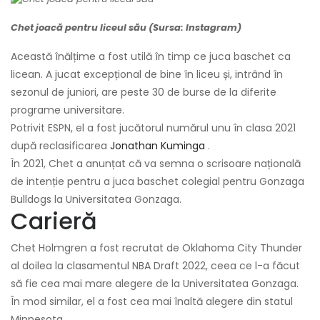
Chet joacă pentru liceul său (Sursa: Instagram)
Această înălțime a fost utilă în timp ce juca baschet ca
licean. A jucat excepțional de bine în liceu și, intrând în
sezonul de juniori, are peste 30 de burse de la diferite
programe universitare.
Potrivit ESPN, el a fost jucătorul numărul unu în clasa 2021
după reclasificarea
Jonathan Kuminga
.
În 2021, Chet a anunțat că va semna o scrisoare națională
de intenție pentru a juca baschet colegial pentru Gonzaga
Bulldogs la Universitatea Gonzaga.
Carieră
Chet Holmgren a fost recrutat de Oklahoma City Thunder
al doilea la clasamentul NBA Draft 2022, ceea ce l-a făcut
să fie cea mai mare alegere de la Universitatea Gonzaga.
În mod similar, el a fost cea mai înaltă alegere din statul
Minnesota.