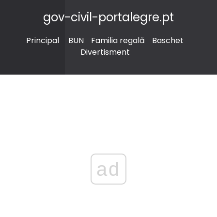
gov-civil-portalegre.pt
Principal
BUN
Familia regală
Baschet
Divertisment
ad