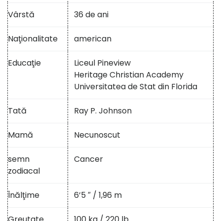
Vârstă
36 de ani
Naţionalitate
american
Educaţie
Liceul Pineview
Heritage Christian Academy
Universitatea de Stat din Florida
Tată
Ray P. Johnson
Mamă
Necunoscut
semn
Cancer
zodiacal
Înălţime
6’5 ″ / 1,96 m
Greutate
100 kg / 220 lb