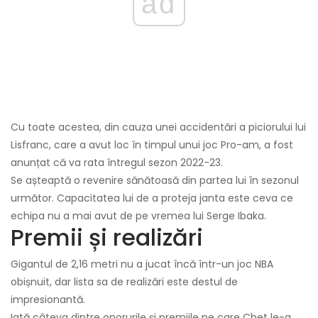
ad
Cu toate acestea, din cauza unei accidentări a piciorului lui
Lisfranc, care a avut loc în timpul unui joc Pro-am, a fost
anunțat că va rata întregul sezon 2022-23.
Se așteaptă o revenire sănătoasă din partea lui în sezonul
următor. Capacitatea lui de a proteja janta este ceva ce
echipa nu a mai avut de pe vremea lui Serge Ibaka.
Premii și realizări
Gigantul de 2,16 metri nu a jucat încă într-un joc NBA
obișnuit, dar lista sa de realizări este destul de
impresionantă.
Iată câteva dintre onorurile și premiile pe care Chet le-a