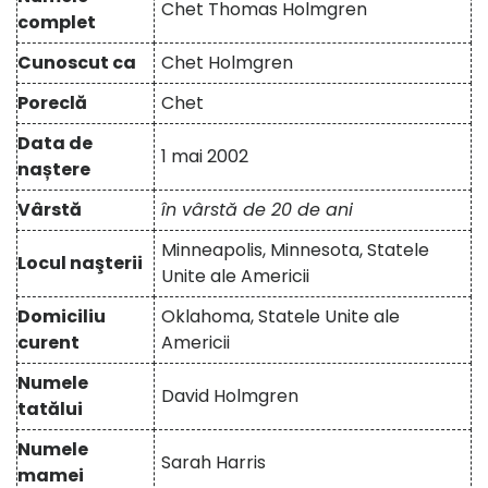
Chet Thomas Holmgren
complet
Cunoscut ca
Chet Holmgren
Poreclă
Chet
Data de
1 mai 2002
naștere
Vârstă
în vârstă de 20 de ani
Minneapolis, Minnesota, Statele
Locul naşterii
Unite ale Americii
Domiciliu
Oklahoma, Statele Unite ale
curent
Americii
Numele
David Holmgren
tatălui
Numele
Sarah Harris
mamei