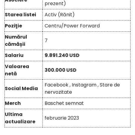
prezent)
Starea listei
Activ (Rănit)
Poziţie
Centru/Power Forward
Numărul
7
cămășii
Salariu
9.891.240 USD
Valoarea
300.000 USD
netă
Facebook
,
Instagram
,
Stare de
Social Media
nervozitate
Merch
Baschet semnat
Ultima
februarie 2023
actualizare