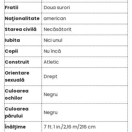
Fratii
Doua surori
Naţionalitate
american
Starea civilă
Necăsătorit
Iubita
Nici unul
Copii
Nu încă
Construit
Atletic
Orientare
Drept
sexuală
Culoarea
Negru
ochilor
Culoarea
Negru
părului
Înălţime
7 ft. 1 in./2,16 m/216 cm