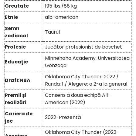
Greutate
195 lbs./88 kg
Etnie
alb-american
Semn
Taurul
zodiacal
Profesie
Jucător profesionist de baschet
Minnehaha Academy, Universitatea
Educaţie
Gonzaga
Oklahoma City Thunder: 2022 /
Draft NBA
Runda: 1 / Alegere: a 2-a la general
Premii și
Consens a doua echipă All-
realizări
American (2022)
Cariera de
2022-Prezentă
joc
Oklahoma City Thunder (2022-
Asociere