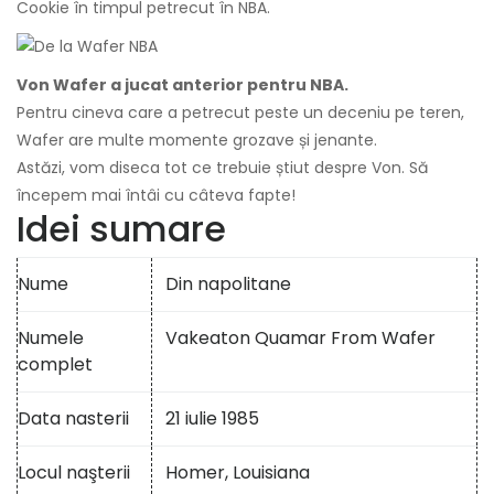
Cookie în timpul petrecut în NBA.
Von Wafer a jucat anterior pentru NBA.
Pentru cineva care a petrecut peste un deceniu pe teren,
Wafer are multe momente grozave și jenante.
Astăzi, vom diseca tot ce trebuie știut despre Von. Să
începem mai întâi cu câteva fapte!
Idei sumare
Nume
Din napolitane
Numele
Vakeaton Quamar From Wafer
complet
Data nasterii
21 iulie 1985
Locul naşterii
Homer, Louisiana