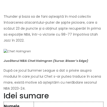
Thunder și baza sa de fani așteaptă în mod colectiv
întoarcerea atacantului-puter de șapte picioare, care a
scăzut 23 de puncte și a obținut șapte recuperări în prima
sa expoziție NBA, într-o victorie cu 98–77 împotriva Utah
Jazz în 2022.
Jucătorul NBA Chet Holmgren (Sursa: Blazer’s Edge)
După ce jocul Summer League a dat o privire asupra
modului în care jocul lui Chet s-ar putea traduce în scena
mare, există motive să așteptăm cu nerăbdare sezonul
NBA 2023-24.
Idei sumare
Numele