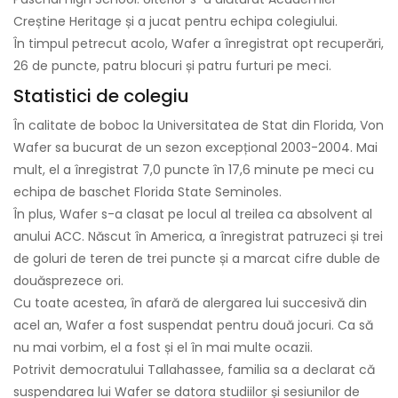
Creștine Heritage și a jucat pentru echipa colegiului.
În timpul petrecut acolo, Wafer a înregistrat opt ​​recuperări,
26 de puncte, patru blocuri și patru furturi pe meci.
Statistici de colegiu
În calitate de boboc la Universitatea de Stat din Florida, Von
Wafer sa bucurat de un sezon excepțional 2003-2004. Mai
mult, el a înregistrat 7,0 puncte în 17,6 minute pe meci cu
echipa de baschet Florida State Seminoles.
În plus, Wafer s-a clasat pe locul al treilea ca absolvent al
anului ACC. Născut în America, a înregistrat patruzeci și trei
de goluri de teren de trei puncte și a marcat cifre duble de
douăsprezece ori.
Cu toate acestea, în afară de alergarea lui succesivă din
acel an, Wafer a fost suspendat pentru două jocuri. Ca să
nu mai vorbim, el a fost și el în mai multe ocazii.
Potrivit democratului Tallahassee, familia sa a declarat că
suspendarea lui Wafer se datora studiilor și sesiunilor de