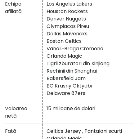
Echipa
Los Angeles Lakers
afiliată
Houston Rockets
Denver Nuggets
Olympiacos Pireu
Dallas Mavericks
Boston Celtics
Vanoli-Braga Cremona
Orlando Magic
Tigrii zburători din Xinjiang
Rechinii din Shanghai
Bakersfield Jam
BC Krasny Oktyabr
Delaware 87ers
Valoarea
15 milioane de dolari
netă
Fată
Celtics Jersey
,
Pantaloni scurți
Orlando Magic