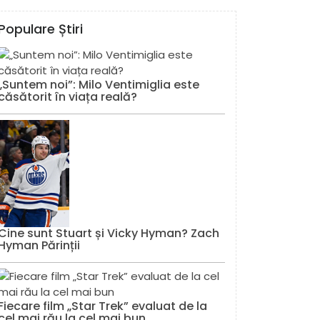
Populare Știri
„Suntem noi”: Milo Ventimiglia este
căsătorit în viața reală?
Cine sunt Stuart și Vicky Hyman? Zach
Hyman Părinții
Fiecare film „Star Trek” evaluat de la
cel mai rău la cel mai bun