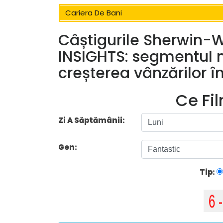
Cariera De Bani
Câștigurile Sherwin-W
INSIGHTS: segmentul 
creșterea vânzărilor 
Ce Fi
Zi A Săptămânii:
Gen:
Tip: