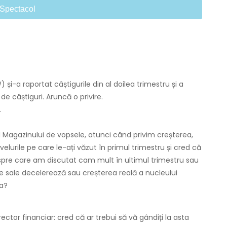
Spectacol
 și-a raportat câștigurile din al doilea trimestru și a
e câștiguri. Aruncă o privire.
.
l Magazinului de vopsele, atunci când privim creșterea,
ivelurile pe care le-ați văzut în primul trimestru și cred că
spre care am discutat cam mult în ultimul trimestru sau
ile sale decelerează sau creșterea reală a nucleului
ta?
ector financiar: cred că ar trebui să vă gândiți la asta