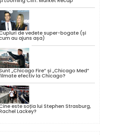
și Looming Cliff: Market Recap
Cupluri de vedete super-bogate (și
cum au ajuns așa)
Sunt „Chicago Fire” și „Chicago Med”
filmate efectiv la Chicago?
Cine este soția lui Stephen Strasburg,
Rachel Lackey?