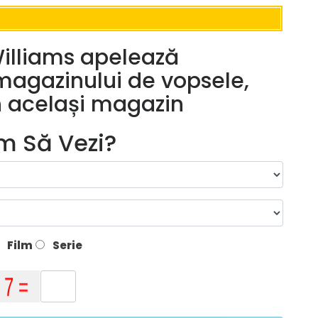
illiams apelează
magazinului de vopsele,
în același magazin
lm Să Vezi?
Film
Serie