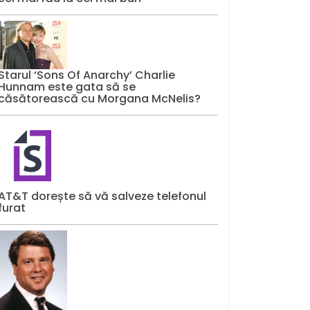
Starul ‘Sons Of Anarchy’ Charlie
Hunnam este gata să se
căsătorească cu Morgana McNelis?
AT&T dorește să vă salveze telefonul
furat