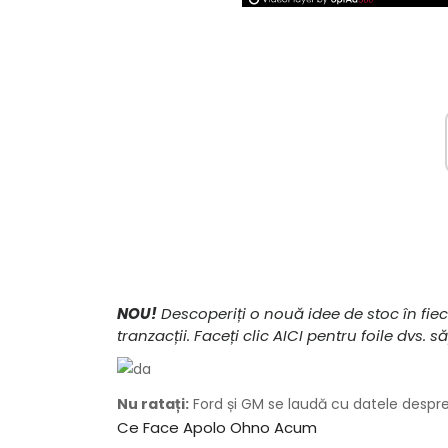
NOU!
Descoperiți o nouă idee de stoc în fi
tranzacții. Faceți clic AICI pentru foile dv
Nu ratați:
Ford și GM se laudă cu datele despr
Ce Face Apolo Ohno Acum