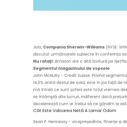
Joia,
Compania Sherwin-Williams
(NYSE: SHW)
discutat următoarele subiecte în conferința sa d
Nu ratați:
Amazon are o altă lovitură pe Netflix
Segmentul magazinului de vopsele
John McNulty - Credit Suisse: Privind segmentu
14,5% arată destul de solid, este în jos față de n
mă întreb ce sunt șoferii este totul vremea de
se întâmplă alte lucruri, indiferent dacă prețur
decelerează cum ar trebui să ne gândim la as
Cât Este Valoarea Netă A Lamar Odom
Sean P. Hennessy - vicepreședinte, finanțe și dir