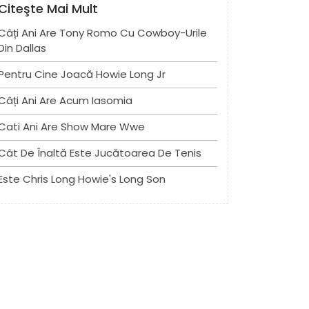
Citeşte Mai Mult
Câți Ani Are Tony Romo Cu Cowboy-Urile
Din Dallas
Pentru Cine Joacă Howie Long Jr
Câți Ani Are Acum Iasomia
Cati Ani Are Show Mare Wwe
Cât De Înaltă Este Jucătoarea De Tenis
Este Chris Long Howie's Long Son