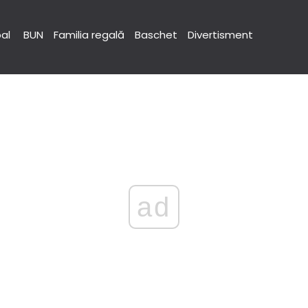
pal
BUN
Familia regală
Baschet
Divertisment
ad