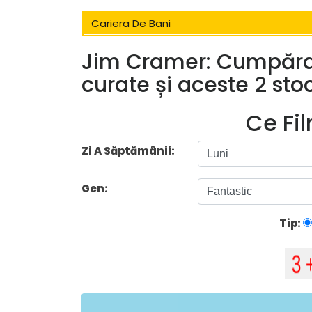
Cariera De Bani
Jim Cramer: Cumpărați
curate și aceste 2 stoc
Ce Fi
Zi A Săptămânii:
Gen:
Tip: