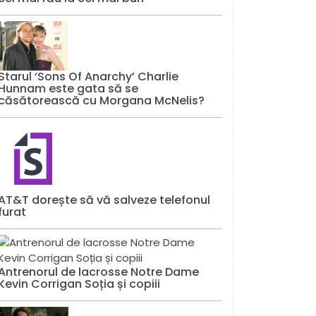
Starul ‘Sons Of Anarchy’ Charlie
Hunnam este gata să se
căsătorească cu Morgana McNelis?
AT&T dorește să vă salveze telefonul
furat
Antrenorul de lacrosse Notre Dame
Kevin Corrigan Soția și copiii