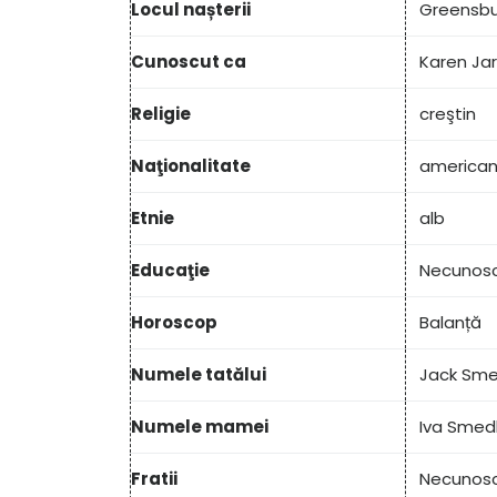
Locul nașterii
Greensbu
Cunoscut ca
Karen Jar
Religie
creştin
Naţionalitate
america
Etnie
alb
Educaţie
Necunos
Horoscop
Balanță
Numele tatălui
Jack Sme
Numele mamei
Iva Smed
Fratii
Necunos