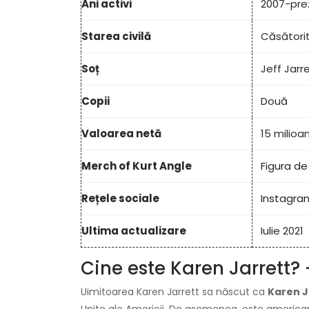
Ani activi
2007-pre
Starea civilă
Căsători
Soț
Jeff Jarr
Copii
Două
Valoarea netă
15 milioa
Merch of Kurt Angle
Figura de
Rețele sociale
Instagra
Ultima actualizare
Iulie 2021
Cine este Karen Jarrett? 
Uimitoarea Karen Jarrett sa născut ca
Karen J