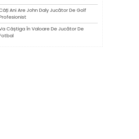
Câți Ani Are John Daly Jucător De Golf
Profesionist
Va Câștiga În Valoare De Jucător De
Fotbal