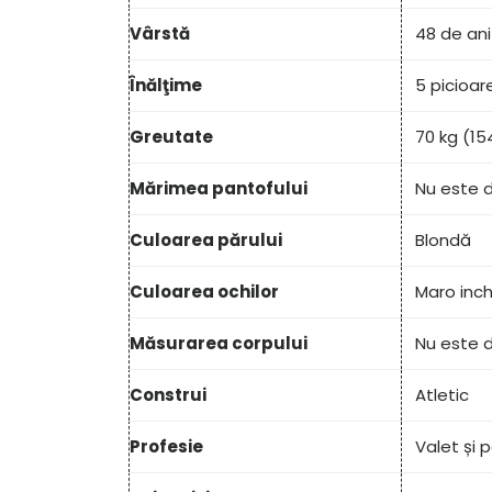
Vârstă
48 de ani
Înălţime
5 picioare
Greutate
70 kg (15
Mărimea pantofului
Nu este d
Culoarea părului
Blondă
Culoarea ochilor
Maro inch
Măsurarea corpului
Nu este d
Construi
Atletic
Profesie
Valet și 