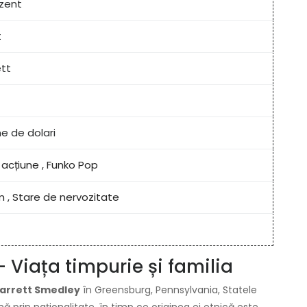
zent
t
ett
ne de dolari
 acțiune
,
Funko Pop
m
,
Stare de nervozitate
- Viața timpurie și familia
arrett Smedley
în Greensburg, Pennsylvania, Statele