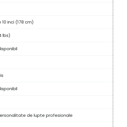
 10 inci (178 cm)
4 lbs)
isponibil
is
isponibil
personalitate de lupte profesionale