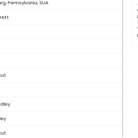
rg, Pennsylvania, SUA
rett
n
cut
dley
ley
cut