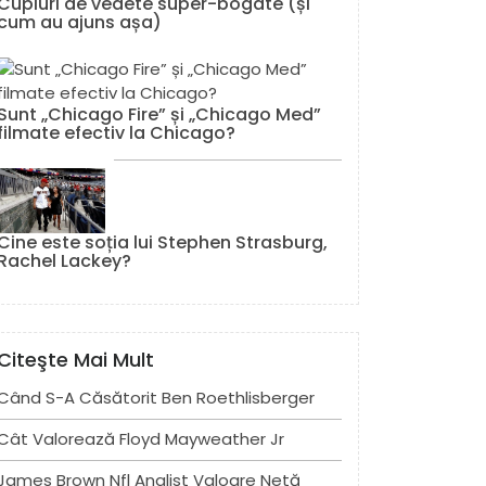
Cupluri de vedete super-bogate (și
cum au ajuns așa)
Sunt „Chicago Fire” și „Chicago Med”
filmate efectiv la Chicago?
Cine este soția lui Stephen Strasburg,
Rachel Lackey?
Citeşte Mai Mult
Când S-A Căsătorit Ben Roethlisberger
Cât Valorează Floyd Mayweather Jr
James Brown Nfl Analist Valoare Netă