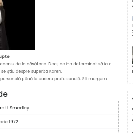
lupte
deceniu de la căsătorie. Deci, ce i-a determinat să ia o
u se știu despre superba Karen.
a personală până la cariera profesională. Să mergem
de
rrett Smedley
rie 1972