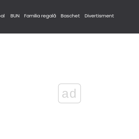
pal
BUN
Familia regală
Baschet
Divertisment
ad