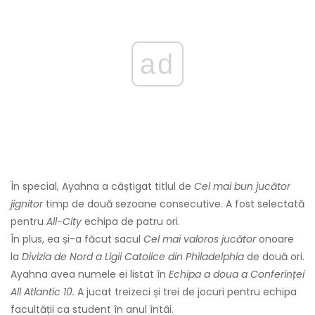
ad
În special, Ayahna a câștigat titlul de
Cel mai bun jucător
jignitor
timp de două sezoane consecutive. A fost selectată
pentru
All-City
echipa de patru ori.
În plus, ea și-a făcut sacul
Cel mai valoros jucător
onoare
la
Divizia de Nord a Ligii Catolice din Philadelphia
de două ori.
Ayahna avea numele ei listat în
Echipa a doua a Conferinței
All Atlantic 10.
A jucat treizeci și trei de jocuri pentru echipa
facultății ca student în anul întâi.