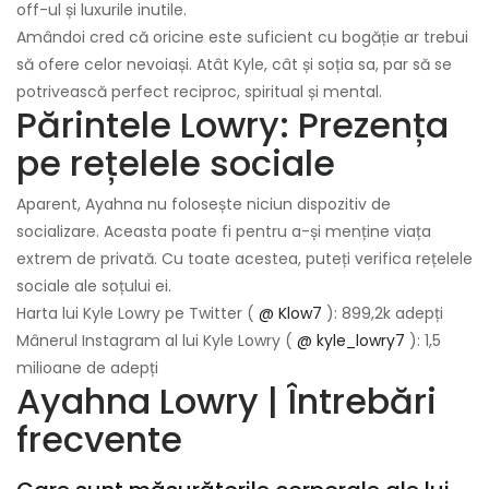
off-ul și luxurile inutile.
Amândoi cred că oricine este suficient cu bogăție ar trebui
să ofere celor nevoiași. Atât Kyle, cât și soția sa, par să se
potrivească perfect reciproc, spiritual și mental.
Părintele Lowry: Prezența
pe rețelele sociale
Aparent, Ayahna nu folosește niciun dispozitiv de
socializare. Aceasta poate fi pentru a-și menține viața
extrem de privată. Cu toate acestea, puteți verifica rețelele
sociale ale soțului ei.
Harta lui Kyle Lowry pe Twitter (
@ Klow7
): 899,2k adepți
Mânerul Instagram al lui Kyle Lowry (
@ kyle_lowry7
): 1,5
milioane de adepți
Ayahna Lowry | Întrebări
frecvente