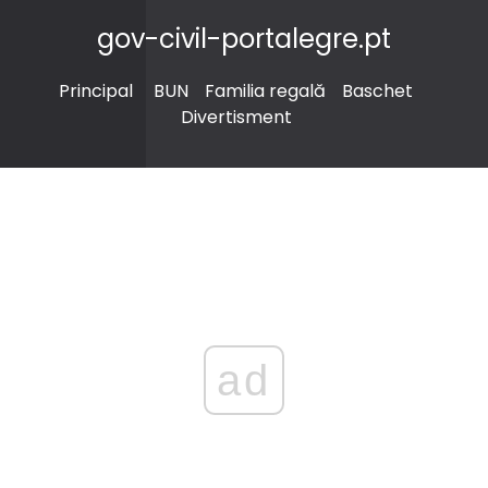
gov-civil-portalegre.pt
Principal
BUN
Familia regală
Baschet
Divertisment
ad