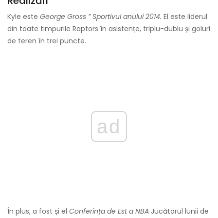
Realizări
Kyle este
George Gross ”
Sportivul anului 2014.
El este liderul
din toate timpurile Raptors în asistențe, triplu-dublu și goluri
de teren în trei puncte.
ad
În plus, a fost și el
Conferința de Est a NBA
Jucătorul lunii de