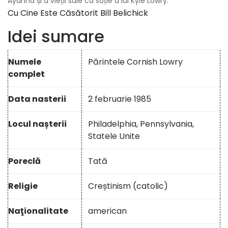
Ayahna și a vieții sale ca soție a lui Kyle Lowry.
Cu Cine Este Căsătorit Bill Belichick
Idei sumare
Numele
Părintele Cornish Lowry
complet
Data nasterii
2 februarie 1985
Locul nașterii
Philadelphia, Pennsylvania,
Statele Unite
Poreclă
Tată
Religie
Creștinism (catolic)
Naţionalitate
american