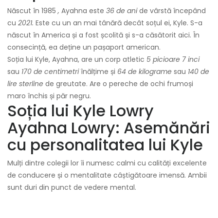
Născut în 1985
,
Ayahna este
36 de ani
de vârstă începând
cu
2021.
Este cu un an mai tânără decât soțul ei, Kyle. S-a
născut în America și a fost școlită și s-a căsătorit aici. În
consecință, ea deține un pașaport american.
Soția lui Kyle, Ayahna, are un corp atletic
5 picioare 7 inci
sau
170 de centimetri
înălțime și
64 de kilograme
sau
140 de
lire sterline
de greutate. Are o pereche de ochi frumoși
maro închis și păr negru.
Soția lui Kyle Lowry
Ayahna Lowry: Asemănări
cu personalitatea lui Kyle
Mulți dintre colegii lor îi numesc calmi cu calități excelente
de conducere și o mentalitate câștigătoare imensă. Ambii
sunt duri din punct de vedere mental.