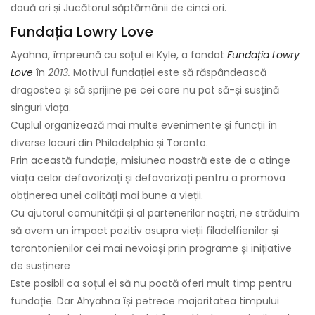
două ori și Jucătorul săptămânii de cinci ori.
Fundația Lowry Love
Ayahna, împreună cu soțul ei Kyle, a fondat
Fundația Lowry
Love
în
2013.
Motivul fundației este să răspândească
dragostea și să sprijine pe cei care nu pot să-și susțină
singuri viața.
Cuplul organizează mai multe evenimente și funcții în
diverse locuri din Philadelphia și Toronto.
Prin această fundație, misiunea noastră este de a atinge
viața celor defavorizați și defavorizați pentru a promova
obținerea unei calități mai bune a vieții.
Cu ajutorul comunității și al partenerilor noștri, ne străduim
să avem un impact pozitiv asupra vieții filadelfienilor și
torontonienilor cei mai nevoiași prin programe și inițiative
de susținere
Este posibil ca soțul ei să nu poată oferi mult timp pentru
fundație. Dar Ahyahna își petrece majoritatea timpului