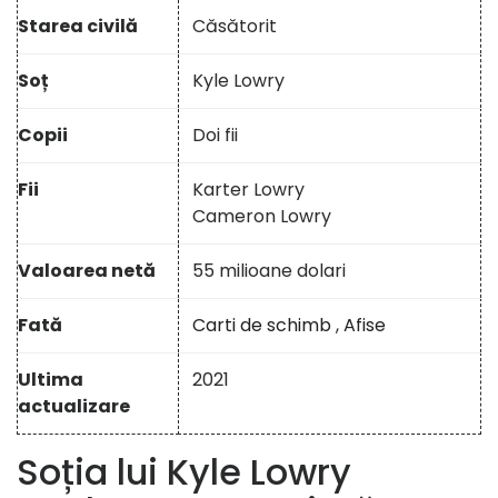
Starea civilă
Căsătorit
Soț
Kyle Lowry
Copii
Doi fii
Fii
Karter Lowry
Cameron Lowry
Valoarea netă
55 milioane dolari
Fată
Carti de schimb
,
Afise
Ultima
2021
actualizare
Soția lui Kyle Lowry