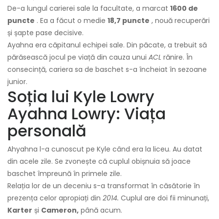
De-a lungul carierei sale la facultate, a marcat
1600 de
puncte
. Ea a făcut o medie
18,7 puncte
, nouă recuperări
și șapte pase decisive.
Ayahna era căpitanul echipei sale. Din păcate, a trebuit să
părăsească jocul pe viață din cauza unui
ACL
rănire. În
consecință, cariera sa de baschet s-a încheiat în sezoane
junior.
Soția lui Kyle Lowry
Ayahna Lowry: Viața
personală
Ahyahna l-a cunoscut pe Kyle când era la liceu. Au datat
din acele zile. Se zvonește că cuplul obișnuia să joace
baschet împreună în primele zile.
Relația lor de un deceniu s-a transformat în căsătorie în
prezența celor apropiați din
2014.
Cuplul are doi fii minunați,
Karter
și
Cameron,
până acum.