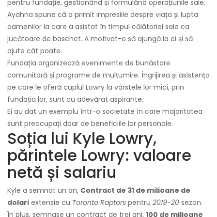
pentru fundație, gestionând și formulând operațiunile sale.
Ayahna spune că a primit impresiile despre viața și lupta
oamenilor la care a asistat în timpul călătoriei sale ca
jucătoare de baschet. A motivat-o să ajungă la ei și să
ajute cât poate.
Fundația organizează evenimente de bunăstare
comunitară și programe de mulțumire. Îngrijirea și asistența
pe care le oferă cuplul Lowry la vârstele lor mici, prin
fundația lor, sunt cu adevărat aspirante.
Ei au dat un exemplu într-o societate în care majoritatea
sunt preocupați doar de beneficiile lor personale.
Soția lui Kyle Lowry,
părintele Lowry: valoare
netă și salariu
Kyle a semnat un an,
Contract de 31 de milioane de
dolari
extensie cu
Toronto Raptors
pentru
2019-20
sezon.
În plus, semnase un contract de trei ani,
100 de milioane