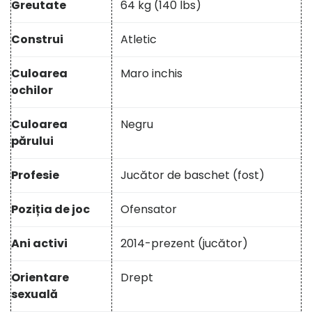
Greutate
64 kg (140 lbs)
Construi
Atletic
Culoarea
Maro inchis
ochilor
Culoarea
Negru
părului
Profesie
Jucător de baschet (fost)
Poziția de joc
Ofensator
Ani activi
2014-prezent (jucător)
Orientare
Drept
sexuală