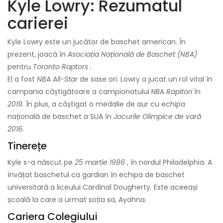
Kyle Lowry: Rezumatul
carierei
Kyle Lowry este un jucător de baschet american. În
prezent, joacă în
Asociația Națională de Baschet (NBA)
pentru
Toronto Raptors
.
El a fost
NBA All-Star
de sase ori. Lowry a jucat un rol vital în
campania câștigătoare a campionatului NBA
Rapitori
în
2019.
În plus, a câștigat o medalie de aur cu echipa
națională de baschet a SUA în
Jocurile Olimpice de vară
2016.
Tinerețe
Kyle s-a născut pe
25 martie 1986
, în nordul Philadelphia. A
învățat baschetul ca gardian în echipa de baschet
universitară a liceului Cardinal Dougherty. Este aceeași
școală la care a urmat soția sa, Ayahna.
Cariera Colegiului