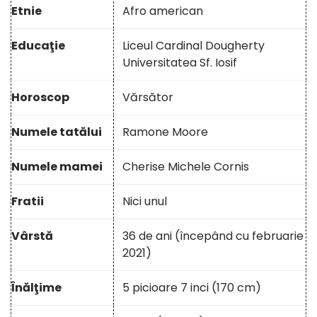
Etnie
Afro american
Educaţie
Liceul Cardinal Dougherty
Universitatea Sf. Iosif
Horoscop
Vărsător
Numele tatălui
Ramone Moore
Numele mamei
Cherise Michele Cornis
Fratii
Nici unul
Vârstă
36 de ani (începând cu februarie
2021)
Înălţime
5 picioare 7 inci (170 cm)