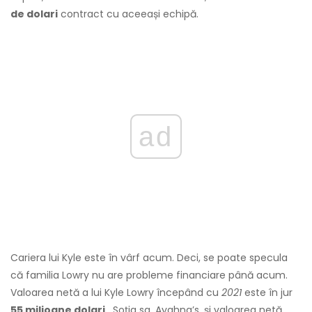
de dolari
contract cu aceeași echipă.
ad
Cariera lui Kyle este în vârf acum. Deci, se poate specula
că familia Lowry nu are probleme financiare până acum.
Valoarea netă a lui Kyle Lowry începând cu
2021
este în jur
55 milioane dolari
. Soția sa, Ayahna’s, și valoarea netă