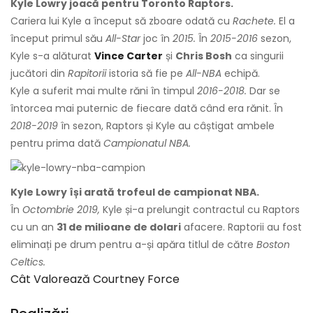
Kyle Lowry joacă pentru Toronto Raptors.
Cariera lui Kyle a început să zboare odată cu
Rachete.
El a
început primul său
All-Star
joc în
2015.
În
2015-2016
sezon,
Kyle s-a alăturat
Vince Carter
și
Chris Bosh
ca singurii
jucători din
Rapitorii
istoria să fie pe
All-NBA
echipă.
Kyle a suferit mai multe răni în timpul
2016-2018.
Dar se
întorcea mai puternic de fiecare dată când era rănit. În
2018-2019
în sezon, Raptors și Kyle au câștigat ambele
pentru prima dată
Campionatul NBA.
Kyle Lowry își arată trofeul de campionat NBA.
În
Octombrie 2019,
Kyle și-a prelungit contractul cu Raptors
cu un an
31 de milioane de dolari
afacere. Raptorii au fost
eliminați pe drum pentru a-și apăra titlul de către
Boston
Celtics.
Cât Valorează Courtney Force