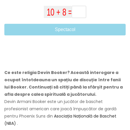
Spectacol
Ce este religia Devin Booker? Această interogare a
ocupat întotdeauna un spațiu de discuție între fanii
lui Booker. Continuați să citiți până la sfârșit pentru a
afla despre calea spirituală a jucătorului.
Devin Armani Booker este un jucător de baschet
profesionist american care joacă împușcător de gardă
pentru Phoenix Suns din
Asociația Națională de Baschet
(NBA)
.