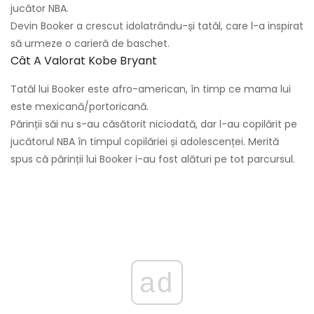
jucător NBA.
Devin Booker a crescut idolatrându-și tatăl, care l-a inspirat
să urmeze o carieră de baschet.
Cât A Valorat Kobe Bryant
Tatăl lui Booker este afro-american, în timp ce mama lui
este mexicană/portoricană.
Părinții săi nu s-au căsătorit niciodată, dar l-au copilărit pe
jucătorul NBA în timpul copilăriei și adolescenței. Merită
spus că părinții lui Booker i-au fost alături pe tot parcursul.
ad