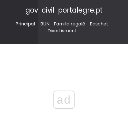
gov-civil-portalegre.pt
Principal
BUN
Familia regală
Baschet
Divertisment
ad