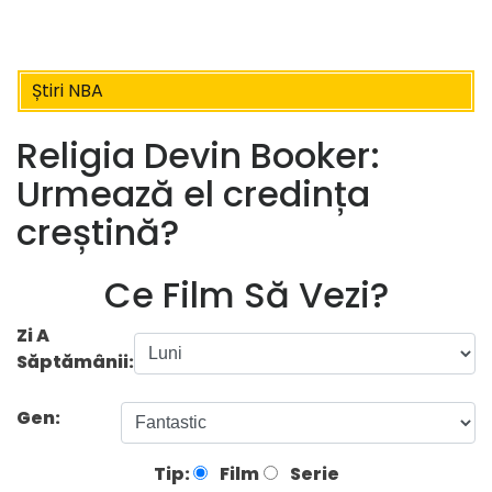
Știri NBA
Religia Devin Booker:
Urmează el credința
creștină?
Ce Film Să Vezi?
Zi A
Săptămânii:
Gen:
Tip:
Film
Serie