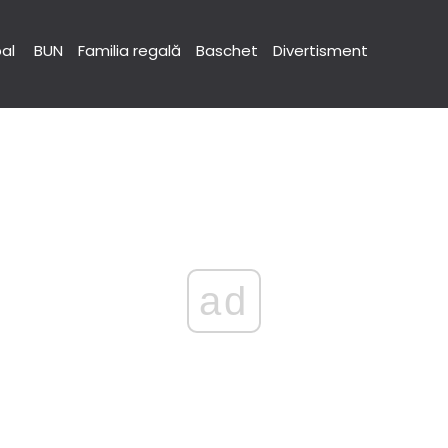
pal
BUN
Familia regală
Baschet
Divertisment
ad