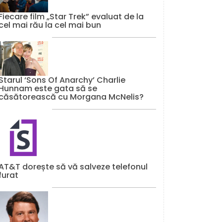
Fiecare film „Star Trek” evaluat de la
cel mai rău la cel mai bun
Starul ‘Sons Of Anarchy’ Charlie
Hunnam este gata să se
căsătorească cu Morgana McNelis?
AT&T dorește să vă salveze telefonul
furat