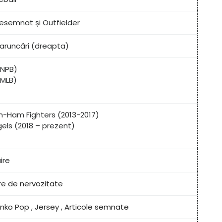
 desemnat și Outfielder
, aruncări (dreapta)
(NPB)
(MLB)
n-Ham Fighters (2013-2017)
els (2018 – prezent)
ire
re de nervozitate
unko Pop
,
Jersey
,
Articole semnate