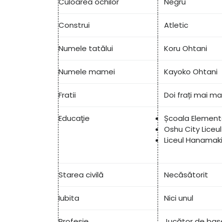
Culoarea ochilor
Negru
Construi
Atletic
Numele tatălui
Koru Ohtani
Numele mamei
Kayoko Ohtani
Fratii
Doi frați mai ma
Educaţie
Școala Element
Oshu City Liceu
Liceul Hanamaki
Starea civilă
Necăsătorit
Iubita
Nici unul
Profesie
Jucător de bas