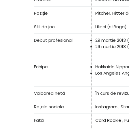
Poziţie
Pitcher, Hitter
Stil de joc
Lilieci (stânga)
Debut profesional
29 martie 2013 
29 martie 2018 
Echipe
Hokkaido Nippo
Los Angeles Ang
Valoarea netă
În curs de revizu
Rețele sociale
Instagram
,
Sta
Fată
Card Rookie
,
F