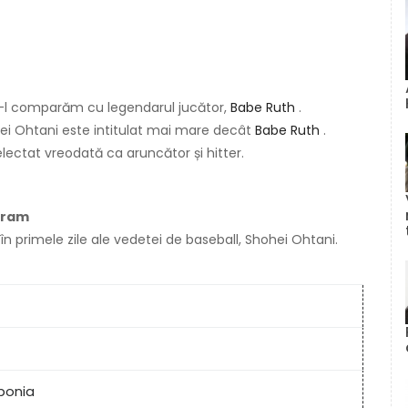
să-l comparăm cu legendarul jucător,
Babe Ruth
.
ei Ohtani este intitulat mai mare decât
Babe Ruth
.
electat vreodată ca aruncător și hitter.
agram
 în primele zile ale vedetei de baseball, Shohei Ohtani.
ponia