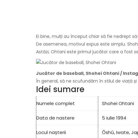
Ei bine, mulți au început chiar să fie nedrept 
De asemenea, motivul expus este simplu. Shoh
Astăzi, Ohtani este primul jucător care a fost s
Jucător de baseball, Shohei Ohtani / Inst
În general, să ne scufundăm în stilul de viață și
Idei sumare
Numele complet
Shohei Ohtani
Data de nastere
5 iulie 1994
Locul nașterii
Ōshū, Iwate, Ja