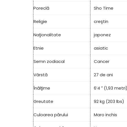
Poreclă
Sho Time
Religie
creştin
Naţionalitate
japonez
Etnie
asiatic
Semn zodiacal
Cancer
Vârstă
27 de ani
Înălţime
6’4 ″ (1,93 metri
Greutate
92 kg (203 lbs)
Culoarea părului
Maro inchis