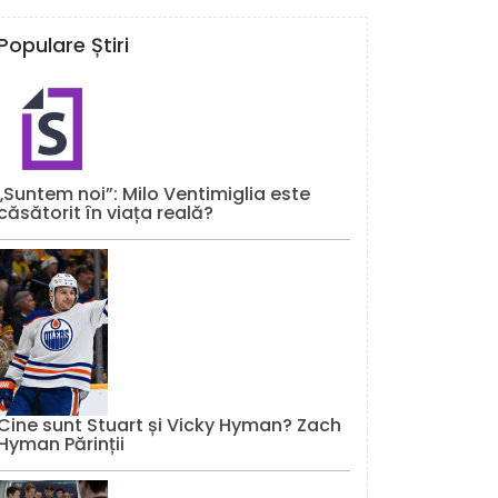
Populare Știri
„Suntem noi”: Milo Ventimiglia este
căsătorit în viața reală?
Cine sunt Stuart și Vicky Hyman? Zach
Hyman Părinții