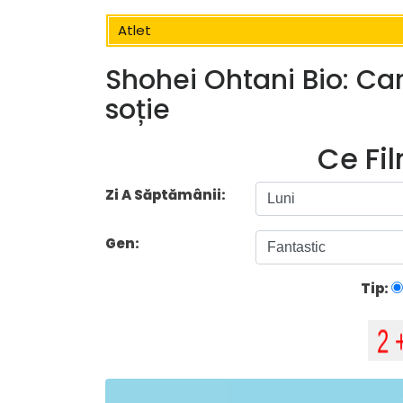
Atlet
Shohei Ohtani Bio: Cari
soție
Ce Fi
Zi A Săptămânii:
Gen:
Tip: