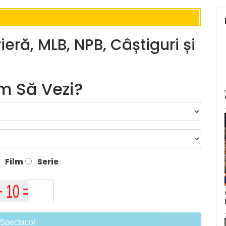
eră, MLB, NPB, Câștiguri și
lm Să Vezi?
Film
Serie
Spectacol