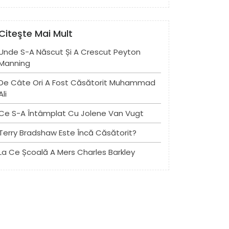
Citeşte Mai Mult
Unde S-A Născut Și A Crescut Peyton
Manning
De Câte Ori A Fost Căsătorit Muhammad
Ali
Ce S-A Întâmplat Cu Jolene Van Vugt
Terry Bradshaw Este Încă Căsătorit?
La Ce Școală A Mers Charles Barkley