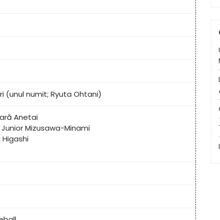
ri (unul numit; Ryuta Ohtani)
ară Anetai
l Junior Mizusawa-Minami
 Higashi
eball