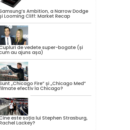
Samsung’s Ambition, a Narrow Dodge
și Looming Cliff: Market Recap
Cupluri de vedete super-bogate (și
cum au ajuns așa)
Sunt „Chicago Fire” și „Chicago Med”
filmate efectiv la Chicago?
Cine este soția lui Stephen Strasburg,
Rachel Lackey?