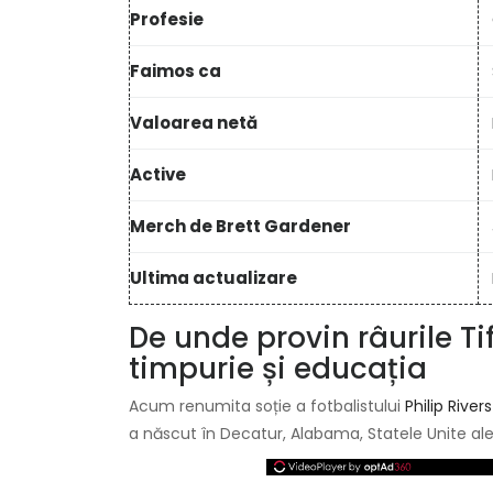
Profesie
Faimos ca
Valoarea netă
Active
Merch de Brett Gardener
Ultima actualizare
De unde provin râurile Ti
timpurie și educația
Acum renumita soție a fotbalistului
Philip Rivers
a născut în Decatur, Alabama, Statele Unite ale