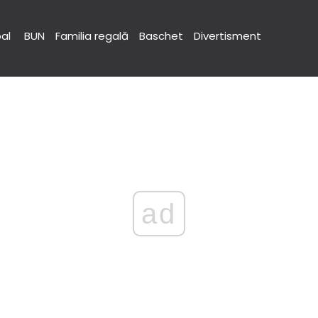
pal
BUN
Familia regală
Baschet
Divertisment
ad