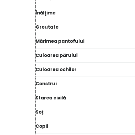
Înălţime
Greutate
Mărimea pantofului
Culoarea părului
Culoarea ochilor
Construi
Starea civilă
Soț
Copii