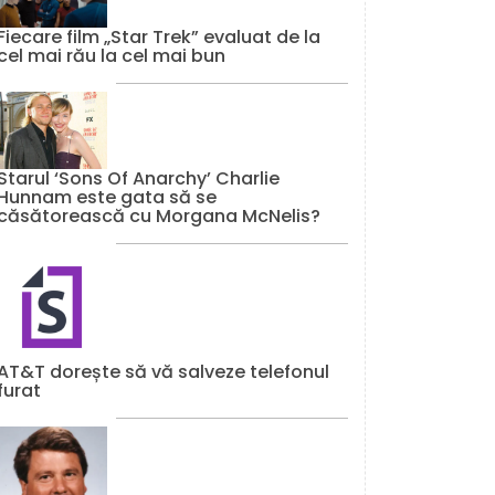
Fiecare film „Star Trek” evaluat de la
cel mai rău la cel mai bun
Starul ‘Sons Of Anarchy’ Charlie
Hunnam este gata să se
căsătorească cu Morgana McNelis?
AT&T dorește să vă salveze telefonul
furat