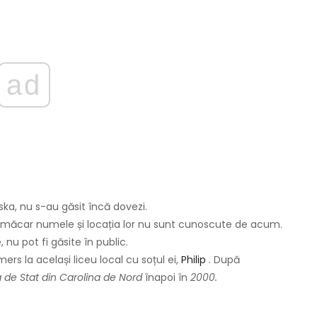
ad
ska, nu s-au găsit încă dovezi.
 nici măcar numele și locația lor nu sunt cunoscute de acum.
 nu pot fi găsite în public.
rs la același liceu local cu soțul ei,
Philip
. După
a de Stat din Carolina de Nord
înapoi în
2000.