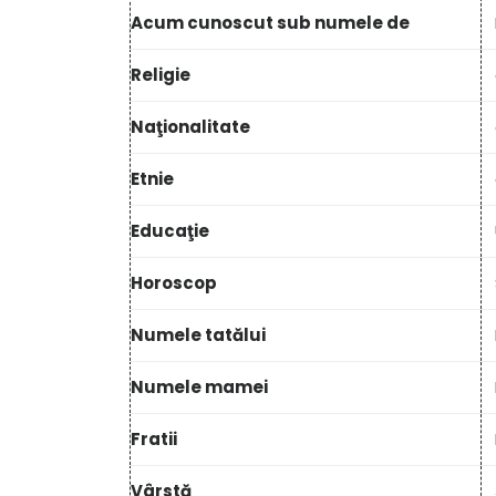
Acum cunoscut sub numele de
Religie
Naţionalitate
Etnie
Educaţie
Horoscop
Numele tatălui
Numele mamei
Fratii
Vârstă