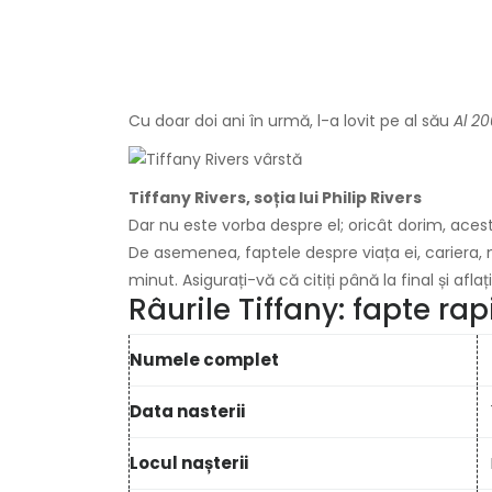
Cu doar doi ani în urmă, l-a lovit pe al său
Al 2
Tiffany Rivers, soția lui Philip Rivers
Dar nu este vorba despre el; oricât dorim, aces
De asemenea, faptele despre viața ei, cariera, n
minut. Asigurați-vă că citiți până la final și afl
Râurile Tiffany: fapte ra
Numele complet
Data nasterii
Locul nașterii