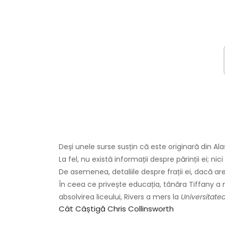
Deși unele surse susțin că este originară din Ala
La fel, nu există informații despre părinții ei;
De asemenea, detaliile despre frații ei, dacă are,
În ceea ce privește educația, tânăra Tiffany a me
absolvirea liceului, Rivers a mers la
Universitate
Cât Câștigă Chris Collinsworth