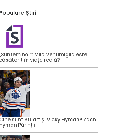
Populare Știri
„Suntem noi”: Milo Ventimiglia este
căsătorit în viața reală?
Cine sunt Stuart și Vicky Hyman? Zach
Hyman Părinții