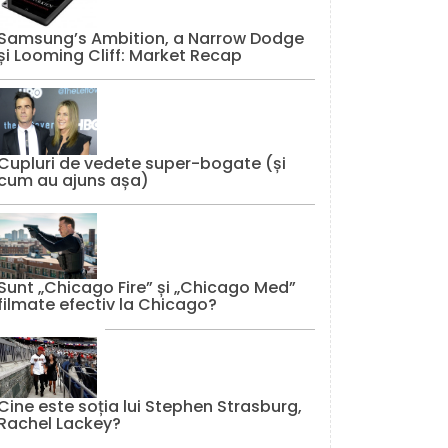
Samsung’s Ambition, a Narrow Dodge
și Looming Cliff: Market Recap
Cupluri de vedete super-bogate (și
cum au ajuns așa)
Sunt „Chicago Fire” și „Chicago Med”
filmate efectiv la Chicago?
Cine este soția lui Stephen Strasburg,
Rachel Lackey?