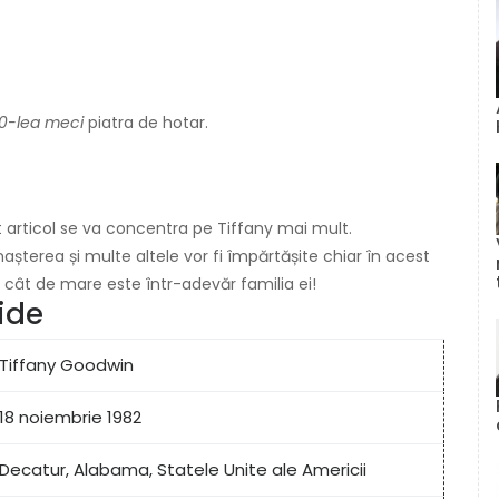
00-lea meci
piatra de hotar.
t articol se va concentra pe Tiffany mai mult.
așterea și multe altele vor fi împărtășite chiar în acest
ați cât de mare este într-adevăr familia ei!
pide
Tiffany Goodwin
18 noiembrie 1982
Decatur, Alabama, Statele Unite ale Americii