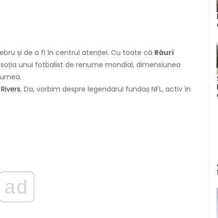
ebru și de a fi în centrul atenției. Cu toate că
Râuri
t soția unui fotbalist de renume mondial, dimensiunea
 lumea.
 Rivers.
Da, vorbim despre legendarul fundaș NFL, activ în
ad