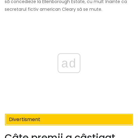
să concedieze la Ellenborough Estate, cu mult înainte ca
secretarul fictiv american Cleary să se mute.
ad
Divertisment
Câte premii a câștigat