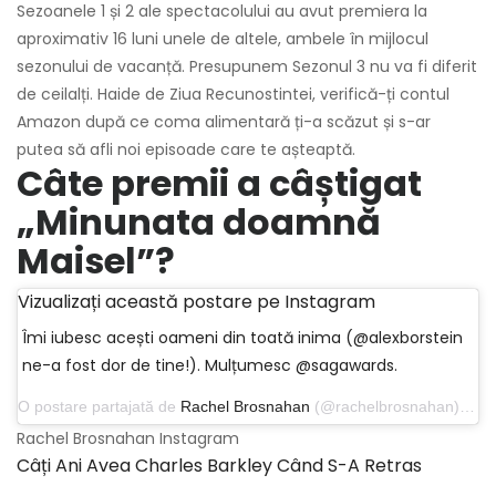
Sezoanele 1 și 2 ale spectacolului au avut premiera la
aproximativ 16 luni unele de altele, ambele în mijlocul
sezonului de vacanță. Presupunem Sezonul 3 nu va fi diferit
de ceilalți. Haide de Ziua Recunostintei, verifică-ți contul
Amazon după ce coma alimentară ți-a scăzut și s-ar
putea să afli noi episoade care te așteaptă.
Câte premii a câștigat
„Minunata doamnă
Maisel”?
Vizualizați această postare pe Instagram
Îmi iubesc acești oameni din toată inima (@alexborstein
ne-a fost dor de tine!). Mulțumesc @sagawards.
O postare partajată de
Rachel Brosnahan
(@rachelbrosnahan) pe 27 ianuarie 2019 la 23:26 PST
Rachel Brosnahan Instagram
Câți Ani Avea Charles Barkley Când S-A Retras