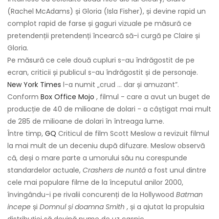
(Rachel McAdams) și Gloria (Isla Fisher), și devine rapid un
complot rapid de farse și gaguri vizuale pe măsură ce
pretendenții pretendenți încearcă să-i curgă pe Claire și
Gloria.
Pe măsură ce cele două cupluri s-au îndrăgostit de pe
ecran, criticii și publicul s-au îndrăgostit și de personaje.
New York Times
l-a numit „crud ... dar și amuzant”.
Conform
Box Office Mojo
, filmul - care a avut un buget de
producție de 40 de milioane de dolari - a câștigat mai mult
de 285 de milioane de dolari în întreaga lume.
Între timp,
GQ
Criticul de film Scott Meslow a revizuit filmul
la mai mult de un deceniu după difuzare. Meslow observă
că, deși o mare parte a umorului său nu corespunde
standardelor actuale,
Crashers de nuntă
a fost unul dintre
cele mai populare filme de la începutul anilor 2000,
învingându-i pe rivalii concurenți de la Hollywood
Batman
incepe
și
Domnul și doamna Smith
, și a ajutat la propulsia
distribuției să devină nume de uz casnic.