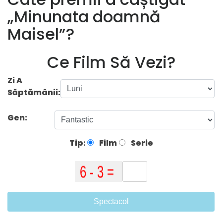
„Minunata doamnă
Maisel”?
Ce Film Să Vezi?
Zi A
Săptămânii:
Gen:
Tip:
Film
Serie
Spectacol