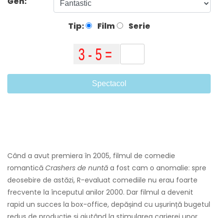
Gen:
Tip:
Film
Serie
Spectacol
Când a avut premiera în 2005, filmul de comedie
romantică
Crashers de nuntă
a fost cam o anomalie: spre
deosebire de astăzi, R-evaluat comediile nu erau foarte
frecvente la începutul anilor 2000. Dar filmul a devenit
rapid un succes la box-office, depășind cu ușurință bugetul
redus de producție și ajutând la stimularea carierei unor