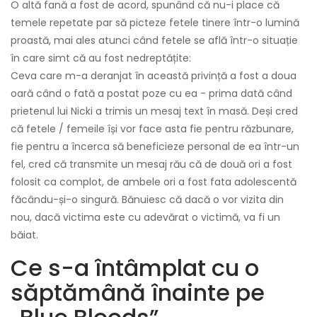
O altă fană a fost de acord, spunând că nu-i place că
temele repetate par să picteze fetele tinere într-o lumină
proastă, mai ales atunci când fetele se află într-o situație
în care simt că au fost nedreptățite:
Ceva care m-a deranjat în această privință a fost a doua
oară când o fată a postat poze cu ea - prima dată când
prietenul lui Nicki a trimis un mesaj text în masă. Deși cred
că fetele / femeile își vor face asta fie pentru răzbunare,
fie pentru a încerca să beneficieze personal de ea într-un
fel, cred că transmite un mesaj rău că de două ori a fost
folosit ca complot, de ambele ori a fost fata adolescentă
făcându-și-o singură. Bănuiesc că dacă o vor vizita din
nou, dacă victima este cu adevărat o victimă, va fi un
băiat.
Ce s-a întâmplat cu o
săptămână înainte pe