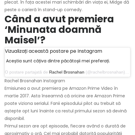
plecat. În fața acestei mari schimbări din viața ei, Midge dă
peste o carieră în stand-up comedy.
Când a avut premiera
‘Minunata doamnă
Maisel’?
Vizualizați această postare pe Instagram
Aceștia sunt câțiva dintre păcătoșii mei preferați.
O postare partajată de
Rachel Brosnahan
(@rachelbrosnahan) pe 29 iulie 2018 la 17:45 PDT
Rachel Brosnahan Instagram
Emisiunea a avut premiera pe Amazon Prime Video în
martie 2017. Asta înseamnă că oricine are Amazon Prime
poate viziona serialul. Fanii episodului pilot au trebuit să
aștepte opt luni înainte ca restul primului sezon să devină
disponibil.
Primul sezon are opt episoade, fiecare având o durată de
aproximativ o oră. Cel mai probabil datorită popularității