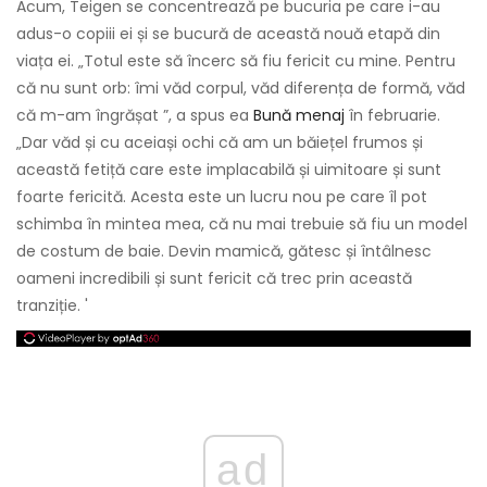
Acum, Teigen se concentrează pe bucuria pe care i-au
adus-o copiii ei și se bucură de această nouă etapă din
viața ei. „Totul este să încerc să fiu fericit cu mine. Pentru
că nu sunt orb: îmi văd corpul, văd diferența de formă, văd
că m-am îngrășat ”, a spus ea
Bună menaj
în februarie.
„Dar văd și cu aceiași ochi că am un băiețel frumos și
această fetiță care este implacabilă și uimitoare și sunt
foarte fericită. Acesta este un lucru nou pe care îl pot
schimba în mintea mea, că nu mai trebuie să fiu un model
de costum de baie. Devin mamică, gătesc și întâlnesc
oameni incredibili și sunt fericit că trec prin această
tranziție. '
ad