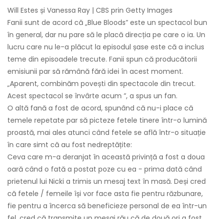
Will Estes și Vanessa Ray | CBS prin Getty Images
Fanii sunt de acord că „Blue Bloods” este un spectacol bun
în general, dar nu pare să le placă direcția pe care o ia. Un
lucru care nu le-a plăcut la episodul șase este că a inclus
teme din episoadele trecute. Fanii spun că producătorii
emisiunii par să rămână fără idei în acest moment.
„Aparent, combinăm povești din spectacole din trecut.
Acest spectacol se învârte acum ”, a spus un fan.
O altă fană a fost de acord, spunând că nu-i place că
temele repetate par să picteze fetele tinere într-o lumină
proastă, mai ales atunci când fetele se află într-o situație
în care simt că au fost nedreptățite:
Ceva care m-a deranjat în această privință a fost a doua
oară când o fată a postat poze cu ea - prima dată când
prietenul lui Nicki a trimis un mesaj text în masă. Deși cred
că fetele / femeile își vor face asta fie pentru răzbunare,
fie pentru a încerca să beneficieze personal de ea într-un
fel, cred că transmite un mesaj rău că de două ori a fost