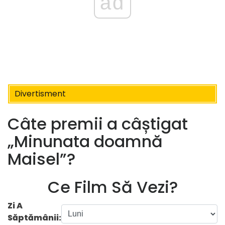
ad
Divertisment
Câte premii a câștigat
„Minunata doamnă
Maisel”?
Ce Film Să Vezi?
Zi A
Săptămânii: