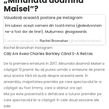
„Minunata doamnă
Maisel”?
Vizualizați această postare pe Instagram
Îmi iubesc acești oameni din toată inima (@alexborstein
ne-a fost dor de tine!). Mulțumesc @sagawards.
O postare partajată de
Rachel Brosnahan
(@rachelbrosnahan) pe 27 ianuarie 2019 la 23:26 PST
Rachel Brosnahan Instagram
Câți Ani Avea Charles Barkley Când S-A Retras
De la premiera emisiunii în 2017,
Minunata doamnă Maisel
a
câștigat 13 premii. Nu ați putea urmări o emisiune de premii
anul acesta fără să auziți despre această serie. În
ansamblu, majoritatea premiilor pe care spectacolul le-a
câștigat au fost Emmy, care a obținut ora opt.
Mai jos este prezentată o defalcare a tuturor premiilor pe
care spectacolul le-a câștigat în cele două sezoane ale
sale: