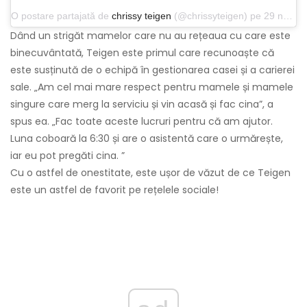
O postare partajată de
chrissy teigen
(@chrissyteigen) pe 29 noiembrie 2019 la 13:05 PST
Dând un strigăt mamelor care nu au rețeaua cu care este
binecuvântată, Teigen este primul care recunoaște că
este susținută de o echipă în gestionarea casei și a carierei
sale. „Am cel mai mare respect pentru mamele și mamele
singure care merg la serviciu și vin acasă și fac cina”, a
spus ea. „Fac toate aceste lucruri pentru că am ajutor.
Luna coboară la 6:30 și are o asistentă care o urmărește,
iar eu pot pregăti cina. ”
Cu o astfel de onestitate, este ușor de văzut de ce Teigen
este un astfel de favorit pe rețelele sociale!