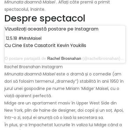
Minunata doamnă Maisel
. Aflați câte premii a primit
spectacolul, înainte.
Despre spectacol
Vizualizați această postare pe Instagram
12.5.18 #MrsMaisel
Cu Cine Este Casatorit Kevin Youkilis
O postare partajată de
Rachel Brosnahan
(@rachelbrosnahan) pe 24 octombrie 2018 la 9:01 PDT
Rachel Brosnahan Instagram
Minunata doamnă Maisel
este o dramă și o comedie (am
dori să folosim termenul „dramedy”) stabilită în anii 1950 în
jurul unei gospodine pe nume Miriam ‘Midge’ Maisel, cu o
viață aparent perfectă.
Midge are un apartament masiv în Upper West Side din
New York, plin de haine de designer, doi copii și un soț. Apoi,
într-o zi, soțul ei anunță că o lasă la secretara sa.
În plus, și-a împachetat lucrurile în valiza lui Midge când a