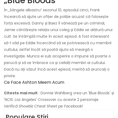
„Blue Bloods”
În „Sângele albastru” sezonul 10, episodul cinci, Frank
încearcă să ajute un ofițer de poliție acuzat că folosește
forța excesivă. Danny și Baez îl vânează pe un criminal,
Jamie cântărește relația unui coleg și Eddie se alătură unui
cult. Se întâmplă multe în acest episod. A fost interesant
să-l văd pe Eddie încercând să se potrivească cu membrii
cultului, astfel încât să poată ajuta să meargă o
investigație. Munca ei sub acoperire o impune să poarte o
perucă și să se îmbrace ca și ceilalți membri ai cultului.
Dacă nu ați văzut încă acest episod, merită să aruncați o
privire.
Ce Face Ashton Meem Acum
Citeste mai mult
: Donnie Wahlberg vrea un 'Blue Bloods' și
'NCIS: Los Angeles' Crossover cu aceste 2 personaje
Verifică
Showbiz Cheat Sheet
pe Facebook!
Populare Știri