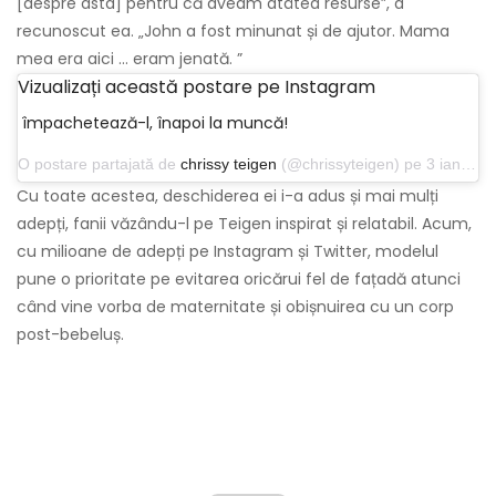
[despre asta] pentru că aveam atâtea resurse”, a
recunoscut ea. „John a fost minunat și de ajutor. Mama
mea era aici ... eram jenată. ”
Vizualizați această postare pe Instagram
împachetează-l, înapoi la muncă!
O postare partajată de
chrissy teigen
(@chrissyteigen) pe 3 ianuarie 2020 la 21:57 PST
Cu toate acestea, deschiderea ei i-a adus și mai mulți
adepți, fanii văzându-l pe Teigen inspirat și relatabil. Acum,
cu milioane de adepți pe Instagram și Twitter, modelul
pune o prioritate pe evitarea oricărui fel de fațadă atunci
când vine vorba de maternitate și obișnuirea cu un corp
post-bebeluș.