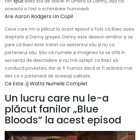
fan
spus
Baez stă de obicei în umbra lui Danny, așa că
aceasta a fost o schimbare frumoasă:
Are Aaron Rodgers Un Copil
Ceva care mi-a plăcut la acest episod a fost că Baez avea
dreptate și Danny greșea. Danny este deseori simțitor și se
pare că Baez este tratat ca asistentul său și nu ca
partenerul său. Știu că numele și imaginea lui se află în
secvența de deschidere și nu mă aștept ca Baez să
conducă povestea, dar ar fi frumos dacă ar fi arătată mai
des ca o parteneră de aceeași calitate.
Ce Este Jj Watts Numele Complet
Un lucru care nu le-a
plăcut fanilor „Blue
Bloods” la acest episod