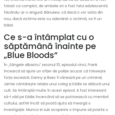
folosit ca complot, de ambele ori a fost fata adolescentă
făcându-și-o singură. Bănuiesc că dacă o vor vizita din
nou, dacă victima este cu adevărat o victimă, va fi un
băiat.
Ce s-a întâmplat cu o
săptămână înainte pe
„Blue Bloods”
În „Sângele albastru” sezonul 10, episodul cinci, Frank
încearcă să ajute un ofițer de poliție acuzat că folosește
forța excesivă. Danny și Baez îl vânează pe un criminal,
Jamie cântărește relația unui coleg și Eddie se alătură unui
cult. Se întâmplă multe în acest episod. A fost interesant
să-l văd pe Eddie încercând să se potrivească cu membrii
cultului, astfel încât să poată ajuta să meargă o
investigație. Munca ei sub acoperire o impune să poarte o