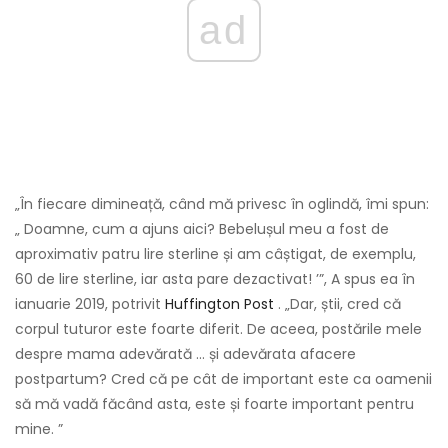
ad
„În fiecare dimineață, când mă privesc în oglindă, îmi spun:
„ Doamne, cum a ajuns aici? Bebelușul meu a fost de
aproximativ patru lire sterline și am câștigat, de exemplu,
60 de lire sterline, iar asta pare dezactivat! ’”, A spus ea în
ianuarie 2019, potrivit
Huffington Post
. „Dar, știi, cred că
corpul tuturor este foarte diferit. De aceea, postările mele
despre mama adevărată ... și adevărata afacere
postpartum? Cred că pe cât de important este ca oamenii
să mă vadă făcând asta, este și foarte important pentru
mine. ”