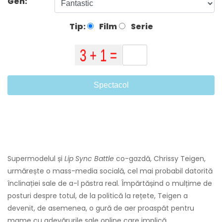
Gen:
Tip:
Film
Serie
Spectacol
Supermodelul și
Lip Sync Battle
co-gazdă, Chrissy Teigen,
urmărește o mass-media socială, cel mai probabil datorită
înclinației sale de a-l păstra real. Împărtășind o mulțime de
posturi despre totul, de la politică la rețete, Teigen a
devenit, de asemenea, o gură de aer proaspăt pentru
mame cu adevărurile sale online care implică