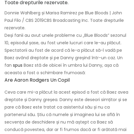
Donnie Wahlberg și Marisa Ramirez pe Blue Bloods | John
Paul Filo / CBS 2019CBS Broadcasting Inc. Toate drepturile
rezervate.
Deși fanii au avut unele probleme cu „Blue Bloods” sezonul
10, episodul șase, au fost unele lucruri care le-au plăcut.
Spectatorii au fost de acord că le-a plăcut să-l vadă pe
Baez având dreptate și pe Danny greșind într-un caz. Un
fan
spus
Baez stă de obicei în umbra lui Danny, așa că
aceasta a fost o schimbare frumoasă:
Are Aaron Rodgers Un Copil
Ceva care mi-a plăcut la acest episod a fost că Baez avea
dreptate și Danny greșea. Danny este deseori simțitor și se
pare că Baez este tratat ca asistentul său și nu ca
partenerul său. Știu că numele și imaginea lui se află în
secvența de deschidere și nu mă aștept ca Baez să
conducă povestea, dar ar fi frumos dacă ar fi arătată mai