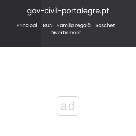
gov-civil-portalegre.pt
Principal
BUN
Familia regală
Baschet
Divertisment
ad