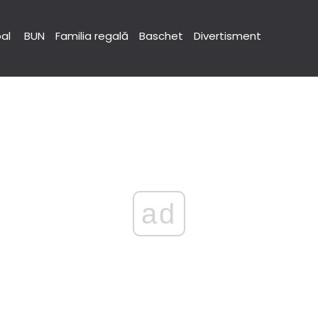
pal
BUN
Familia regală
Baschet
Divertisment
ad