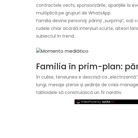
contractele vechi, sponsorizările, aparițiile la 
multiplică pe grupuri de WhatsApp.
Familia devine personaj: părinți „surprinși”, soți
rudele chiar acordă interviuri scurte, alteori 
subiectul în trend.
Familia în prim-plan: pări
În culise, tensiunea e descrisă ca „electrizan
lungi, mesaje șterse și ședințe de crisis manag
tabloidele să construiască un fir narativ.