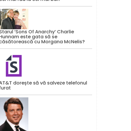
Starul ‘Sons Of Anarchy’ Charlie
Hunnam este gata să se
căsătorească cu Morgana McNelis?
AT&T dorește să vă salveze telefonul
furat