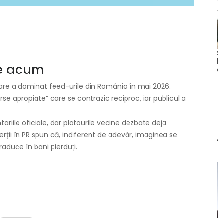
ce acum
are a dominat feed-urile din România în mai 2026.
surse apropiate” care se contrazic reciproc, iar publicul a
riile oficiale, dar platourile vecine dezbate deja
erții în PR spun că, indiferent de adevăr, imaginea se
aduce în bani pierduți.