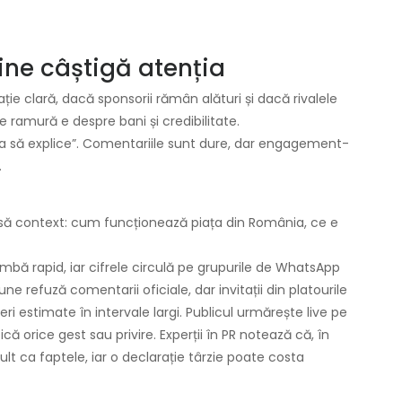
cine câștigă atenția
ie clară, dacă sponsorii rămân alături și dacă rivalele
ramură e despre bani și credibilitate.
toria să explice”. Comentariile sunt dure, dar engagement-
.
nsă context: cum funcționează piața din România, ce e
mbă rapid, iar cifrele circulă pe grupurile de WhatsApp
une refuză comentarii oficiale, dar invitații din platourile
ri estimate în intervale largi. Publicul urmărește live pe
că orice gest sau privire. Experții în PR notează că, în
lt ca faptele, iar o declarație târzie poate costa