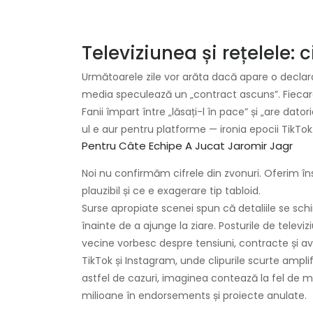
Televiziunea și rețelele: 
Următoarele zile vor arăta dacă apare o declaraț
media speculează un „contract ascuns”. Fiecare 
Fanii împart între „lăsați-l în pace” și „are da
ul e aur pentru platforme — ironia epocii TikTok
Pentru Câte Echipe A Jucat Jaromir Jagr
Noi nu confirmăm cifrele din zvonuri. Oferim î
plauzibil și ce e exagerare tip tabloid.
Surse apropiate scenei spun că detaliile se schi
înainte de a ajunge la ziare. Posturile de televizi
vecine vorbesc despre tensiuni, contracte și ave
TikTok și Instagram, unde clipurile scurte amplifi
astfel de cazuri, imaginea contează la fel de mu
milioane în endorsements și proiecte anulate.