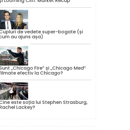
și Looming Cliff: Market Recap
Cupluri de vedete super-bogate (și
cum au ajuns așa)
Sunt „Chicago Fire” și „Chicago Med”
filmate efectiv la Chicago?
Cine este soția lui Stephen Strasburg,
Rachel Lackey?