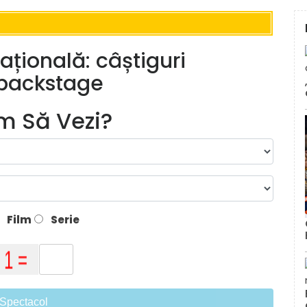
ațională: câștiguri
n backstage
lm Să Vezi?
Film
Serie
Spectacol