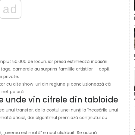
ad
plut 50.000 de locuri, iar presa estimează încasări
tage, camerele au surprins familiile artiștilor — copii,
i private.
or cu alte show-uri din regiune și concluzionează că
 net pe oră.
e unde vin cifrele din tabloide
rea unui transfer, de la costul unei nunți la încasările unui
mată oficial, dar algoritmul premiază conținutul cu
6, „averea estimată” e noul clickbait. Se adună