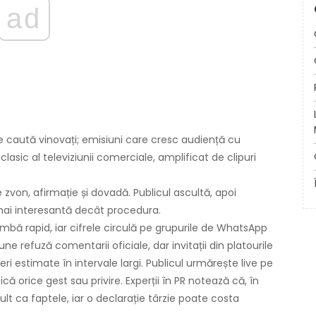
ad
e caută vinovați; emisiuni care cresc audiență cu
 clasic al televiziunii comerciale, amplificat de clipuri
e zvon, afirmație și dovadă. Publicul ascultă, apoi
i interesantă decât procedura.
mbă rapid, iar cifrele circulă pe grupurile de WhatsApp
une refuză comentarii oficiale, dar invitații din platourile
ri estimate în intervale largi. Publicul urmărește live pe
că orice gest sau privire. Experții în PR notează că, în
lt ca faptele, iar o declarație târzie poate costa