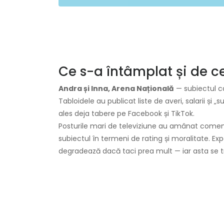
Ce s-a întâmplat și de 
Andra și Inna, Arena Națională
— subiectul c
Tabloidele au publicat liste de averi, salarii și „
ales deja tabere pe Facebook și TikTok.
Posturile mari de televiziune au amânat comenta
subiectul în termeni de rating și moralitate. Exp
degradează dacă taci prea mult — iar asta se tr