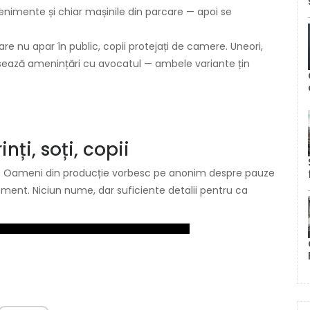
evenimente și chiar mașinile din parcare — apoi se
 care nu apar în public, copii protejați de camere. Uneori,
lansează amenințări cu avocatul — ambele variante țin
nți, soți, copii
tă”. Oameni din producție vorbesc pe anonim despre pauze
ement. Niciun nume, dar suficiente detalii pentru ca