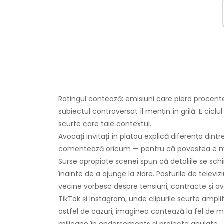
Ratingul contează: emisiuni care pierd procent
subiectul controversat îl mențin în grilă. E ciclul
scurte care taie contextul.
Avocați invitați în platou explică diferența dintr
comentează oricum — pentru că povestea e ma
Surse apropiate scenei spun că detaliile se schi
înainte de a ajunge la ziare. Posturile de televizi
vecine vorbesc despre tensiuni, contracte și ave
TikTok și Instagram, unde clipurile scurte amplifi
astfel de cazuri, imaginea contează la fel de mu