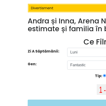
Divertisment
Andra și Inna, Arena N
estimate și familia î
Ce Fi
Zi A Săptămânii:
Gen:
Tip: