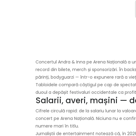
Concertul Andra & Inna pe Arena Națională a um
record din bilete, merch și sponsorizări. În backs
părinți, bodyguarzi — într-o expunere rară a vieți
Tabloidele compară câștigul pe cap de spectat
duoul a depășit festivaluri occidentale ca profit
Salarii, averi, mașini — d
Cifrele circulă rapid: de la salariu lunar la valoa
concert pe Arena Națională. Niciuna nu e confir
numere mari în titlu.
Jurnaliștii de entertainment notează că, în 202