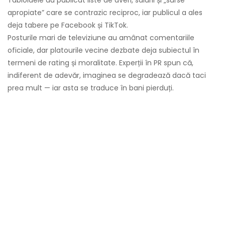
Tabloidele au publicat liste de averi, salarii și „surse
apropiate” care se contrazic reciproc, iar publicul a ales
deja tabere pe Facebook și TikTok.
Posturile mari de televiziune au amânat comentariile
oficiale, dar platourile vecine dezbate deja subiectul în
termeni de rating și moralitate. Experții în PR spun că,
indiferent de adevăr, imaginea se degradează dacă taci
prea mult — iar asta se traduce în bani pierduți.