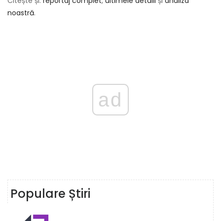
Citește și:
reportaj complet
,
ultimele detalii
și
analiza
noastră
.
ad
Populare Știri