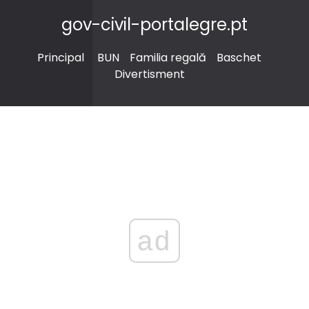
gov-civil-portalegre.pt
Principal
BUN
Familia regală
Baschet
Divertisment
ad