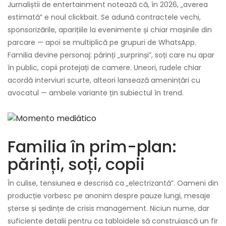
Jurnaliștii de entertainment notează că, în 2026, „averea
estimată” e noul clickbait. Se adună contractele vechi,
sponsorizările, aparițiile la evenimente și chiar mașinile din
parcare — apoi se multiplică pe grupuri de WhatsApp.
Familia devine personaj: părinți „surprinși”, soți care nu apar
în public, copii protejați de camere. Uneori, rudele chiar
acordă interviuri scurte, alteori lansează amenințări cu
avocatul — ambele variante țin subiectul în trend.
Familia în prim-plan:
părinți, soți, copii
În culise, tensiunea e descrisă ca „electrizantă”. Oameni din
producție vorbesc pe anonim despre pauze lungi, mesaje
șterse și ședințe de crisis management. Niciun nume, dar
suficiente detalii pentru ca tabloidele să construiască un fir