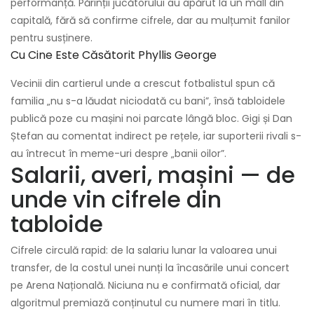
performanță. Părinții jucătorului au apărut la un mall din
capitală, fără să confirme cifrele, dar au mulțumit fanilor
pentru susținere.
Cu Cine Este Căsătorit Phyllis George
Vecinii din cartierul unde a crescut fotbalistul spun că
familia „nu s-a lăudat niciodată cu bani”, însă tabloidele
publică poze cu mașini noi parcate lângă bloc. Gigi și Dan
Ștefan au comentat indirect pe rețele, iar suporterii rivali s-
au întrecut în meme-uri despre „banii oilor”.
Salarii, averi, mașini — de
unde vin cifrele din
tabloide
Cifrele circulă rapid: de la salariu lunar la valoarea unui
transfer, de la costul unei nunți la încasările unui concert
pe Arena Națională. Niciuna nu e confirmată oficial, dar
algoritmul premiază conținutul cu numere mari în titlu.