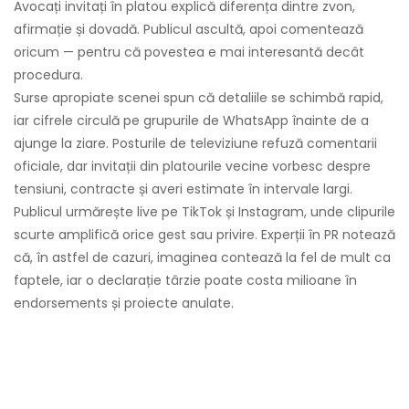
Avocați invitați în platou explică diferența dintre zvon,
afirmație și dovadă. Publicul ascultă, apoi comentează
oricum — pentru că povestea e mai interesantă decât
procedura.
Surse apropiate scenei spun că detaliile se schimbă rapid,
iar cifrele circulă pe grupurile de WhatsApp înainte de a
ajunge la ziare. Posturile de televiziune refuză comentarii
oficiale, dar invitații din platourile vecine vorbesc despre
tensiuni, contracte și averi estimate în intervale largi.
Publicul urmărește live pe TikTok și Instagram, unde clipurile
scurte amplifică orice gest sau privire. Experții în PR notează
că, în astfel de cazuri, imaginea contează la fel de mult ca
faptele, iar o declarație târzie poate costa milioane în
endorsements și proiecte anulate.