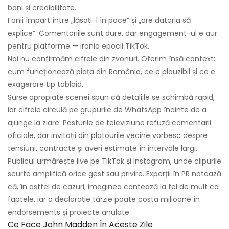
bani și credibilitate.
Fanii împart între „lăsați-l în pace” și „are datoria să
explice”. Comentariile sunt dure, dar engagement-ul e aur
pentru platforme — ironia epocii TikTok.
Noi nu confirmăm cifrele din zvonuri. Oferim însă context:
cum funcționează piața din România, ce e plauzibil și ce e
exagerare tip tabloid.
Surse apropiate scenei spun că detaliile se schimbă rapid,
iar cifrele circulă pe grupurile de WhatsApp înainte de a
ajunge la ziare. Posturile de televiziune refuză comentarii
oficiale, dar invitații din platourile vecine vorbesc despre
tensiuni, contracte și averi estimate în intervale largi.
Publicul urmărește live pe TikTok și Instagram, unde clipurile
scurte amplifică orice gest sau privire. Experții în PR notează
că, în astfel de cazuri, imaginea contează la fel de mult ca
faptele, iar o declarație târzie poate costa milioane în
endorsements și proiecte anulate.
Ce Face John Madden În Aceste Zile