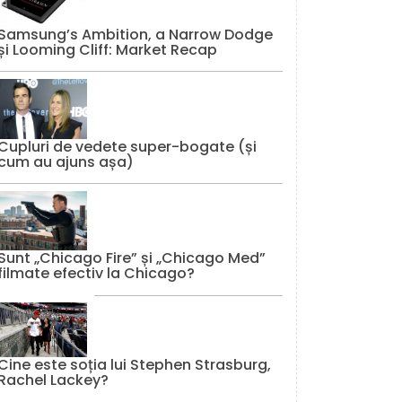
Samsung’s Ambition, a Narrow Dodge
și Looming Cliff: Market Recap
Cupluri de vedete super-bogate (și
cum au ajuns așa)
Sunt „Chicago Fire” și „Chicago Med”
filmate efectiv la Chicago?
Cine este soția lui Stephen Strasburg,
Rachel Lackey?