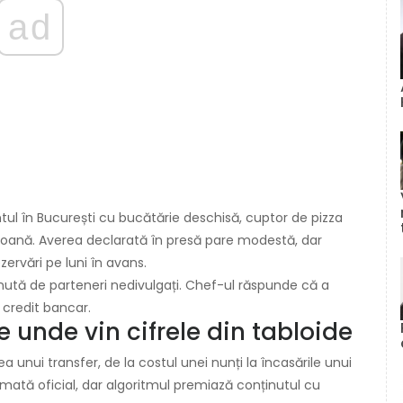
ad
tul în București cu bucătărie deschisă, cuptor de pizza
soană. Averea declarată în presă pare modestă, dar
ezervări pe luni în avans.
usținută de parteneri nedivulgați. Chef-ul răspunde că a
 credit bancar.
e unde vin cifrele din tabloide
rea unui transfer, de la costul unei nunți la încasările unui
mată oficial, dar algoritmul premiază conținutul cu