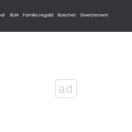
pal
BUN
Familia regală
Baschet
Divertisment
ad