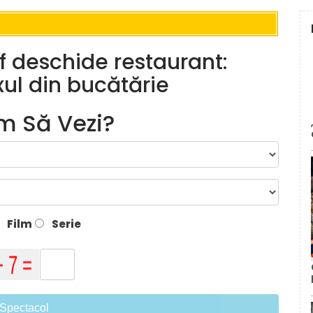
 deschide restaurant:
xul din bucătărie
lm Să Vezi?
Film
Serie
Spectacol