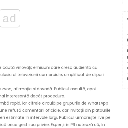
ad
e caută vinovați; emisiuni care cresc audiență cu
 clasic al televiziunii comerciale, amplificat de clipuri
e zvon, afirmație și dovadă. Publicul ascultă, apoi
i interesantă decât procedura.
mbă rapid, iar cifrele circulă pe grupurile de WhatsApp
une refuză comentarii oficiale, dar invitații din platourile
ri estimate în intervale largi. Publicul urmărește live pe
că orice gest sau privire. Experții în PR notează că, în