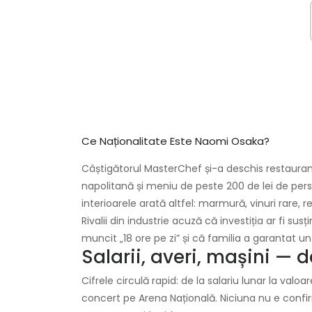
Ce Naționalitate Este Naomi Osaka?
Câștigătorul MasterChef și-a deschis restauran
napolitană și meniu de peste 200 de lei de per
interioarele arată altfel: marmură, vinuri rare, r
Rivalii din industrie acuză că investiția ar fi s
muncit „18 ore pe zi” și că familia a garantat un
Salarii, averi, mașini — d
Cifrele circulă rapid: de la salariu lunar la valoa
concert pe Arena Națională. Niciuna nu e confir