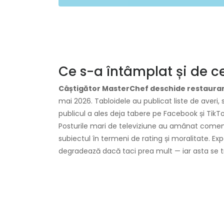
Ce s-a întâmplat și de 
Câștigător MasterChef deschide restaura
mai 2026. Tabloidele au publicat liste de averi, s
publicul a ales deja tabere pe Facebook și TikTo
Posturile mari de televiziune au amânat comenta
subiectul în termeni de rating și moralitate. Exp
degradează dacă taci prea mult — iar asta se tr