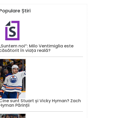
Populare Știri
„Suntem noi”: Milo Ventimiglia este
căsătorit în viața reală?
Cine sunt Stuart și Vicky Hyman? Zach
Hyman Părinții