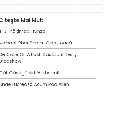
Citeşte Mai Mult
T. J. Înălțimea Frunzei
Michael Oher Pentru Cine Joacă
De Câte Ori A Fost Căsătorit Terry
Bradshaw
Cât Câștigă Kirk Herbstreit
Unde Lucrează Acum Rod Allen