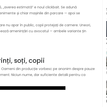
6, „averea estimată” e noul clickbait. Se adună
evenimente și chiar mașinile din parcare — apoi se
 care nu apar în public, copii protejați de camere. Uneori,
lansează amenințări cu avocatul — ambele variante țin
nți, soți, copii
tă”. Oameni din producție vorbesc pe anonim despre pauze
ement. Niciun nume, dar suficiente detalii pentru ca