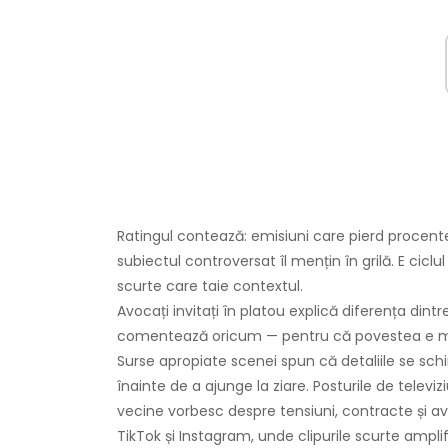
Ratingul contează: emisiuni care pierd procent
subiectul controversat îl mențin în grilă. E ciclul
scurte care taie contextul.
Avocați invitați în platou explică diferența dintr
comentează oricum — pentru că povestea e ma
Surse apropiate scenei spun că detaliile se schi
înainte de a ajunge la ziare. Posturile de televizi
vecine vorbesc despre tensiuni, contracte și ave
TikTok și Instagram, unde clipurile scurte amplifi