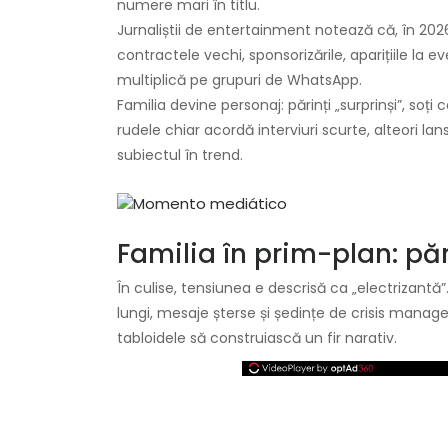
numere mari în titlu.
Jurnaliștii de entertainment notează că, în 202
contractele vechi, sponsorizările, aparițiile la 
multiplică pe grupuri de WhatsApp.
Familia devine personaj: părinți „surprinși”, soți
rudele chiar acordă interviuri scurte, alteori 
subiectul în trend.
Familia în prim-plan: pări
În culise, tensiunea e descrisă ca „electrizan
lungi, mesaje șterse și ședințe de crisis manag
tabloidele să construiască un fir narativ.