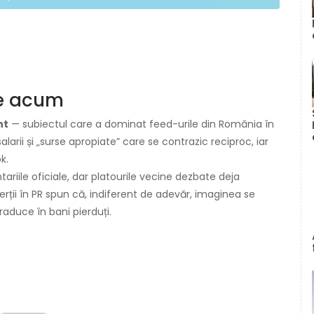
ce acum
nt
— subiectul care a dominat feed-urile din România în
alarii și „surse apropiate” care se contrazic reciproc, iar
k.
riile oficiale, dar platourile vecine dezbate deja
erții în PR spun că, indiferent de adevăr, imaginea se
aduce în bani pierduți.