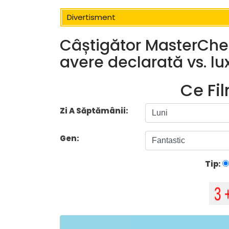
Divertisment
Câștigător MasterChef
avere declarată vs. lu
Ce Fi
Zi A Săptămânii:
Gen:
Tip: