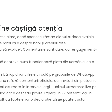
cine câștigă atenția
ie clară, dacă sponsorii rămân alături și dacă rivalele
ramură e despre bani și credibilitate.
toria să explice”. Comentariile sunt dure, dar engagement-
.
nsă context: cum funcționează piața din România, ce e
mbă rapid, iar cifrele circulă pe grupurile de WhatsApp
une refuză comentarii oficiale, dar invitații din platourile
ri estimate în intervale largi. Publicul urmărește live pe
că orice gest sau privire. Experții în PR notează că, în
lt ca faptele, iar o declarație târzie poate costa