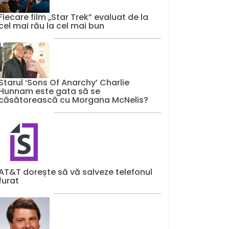
Fiecare film „Star Trek” evaluat de la
cel mai rău la cel mai bun
Starul ‘Sons Of Anarchy’ Charlie
Hunnam este gata să se
căsătorească cu Morgana McNelis?
AT&T dorește să vă salveze telefonul
furat