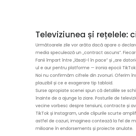
Televiziunea și rețelele: 
Următoarele zile vor arăta dacă apare o declaraț
media speculează un „contract ascuns”. Fiecare 
Fanii împart între „lăsați-l în pace” și „are da
ul e aur pentru platforme — ironia epocii TikTok
Noi nu confirmăm cifrele din zvonuri. Oferim î
plauzibil și ce e exagerare tip tabloid.
Surse apropiate scenei spun că detaliile se schi
înainte de a ajunge la ziare. Posturile de televizi
vecine vorbesc despre tensiuni, contracte și ave
TikTok și Instagram, unde clipurile scurte amplifi
astfel de cazuri, imaginea contează la fel de mu
milioane în endorsements și proiecte anulate.