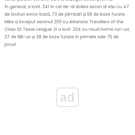
În general, a lovit .341 în cel de-al doilea sezon al său cu 47
de lovituri extra-bază, 73 de plimbări și 56 de baze furate.
Mike a început sezonul 2011 cu Arkansas Travellers of the
Class SS Texas League. El a lovit .324 cu nouă home run-uri,
27 de RBI-uri și 28 de baze furate în primele sale 75 de
jocuri.
ad