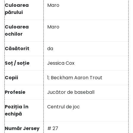
Culoarea
Maro
părului
Culoarea
Maro
ochilor
Căsătorit
da
Soț / soție
Jessica Cox
Copii
1; Beckham Aaron Trout
Profesie
Jucător de baseball
Poziția în
Centrul de joc
echipă
Număr Jersey
# 27