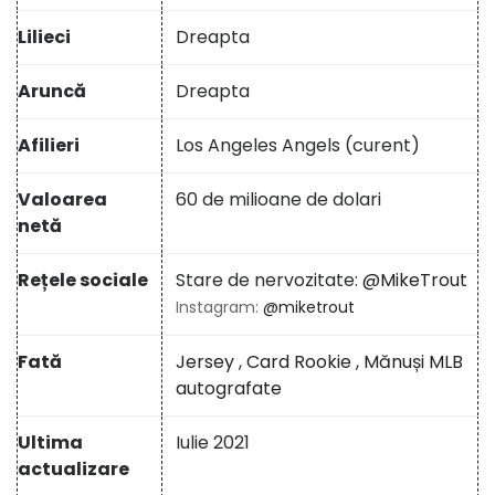
Lilieci
Dreapta
Aruncă
Dreapta
Afilieri
Los Angeles Angels (curent)
Valoarea
60 de milioane de dolari
netă
Rețele sociale
Stare de nervozitate:
@MikeTrout
Instagram:
@miketrout
Fată
Jersey
,
Card Rookie
,
Mănuși MLB
autografate
Ultima
Iulie 2021
actualizare