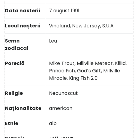
Data nasterii
7 august 1991
Locul nașterii
Vineland, New Jersey, S.U.A.
Semn
Leu
zodiacal
Poreclă
Mike Trout, Millville Meteor, Kiiiiid,
Prince Fish, God’s Gift, Millville
Miracle, King Fish 2.0
Religie
Necunoscut
Naţionalitate
american
Etnie
alb