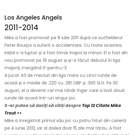
Los Angeles Angels
2011-2014
Mike a fost promovat pe 8 iulie 2011 după ce outfielderul
Peter Bourjos a suferit o accidentare. Cu toate acestea,
inițial s-a luptat și a fost trimis înapoi la minori. El a fost din
nou promovat pe 19 august și și-a făcut debutul în liga
majoră, mergând 0-pentru-3.
A jucat 40 de meciuri din liga mare cu cinci runde de
acasă și o medie de .220 cu .281 OBP și .390 SLG. Pe 30
august, el a devenit cel mai tânăr înger care a lovit două
runde de acasă într-un singur joc.
S-ar putea să doriți să citiți despre
Top 12 Citate Mike
Trout >>
Mike a înregistrat primul său joc cu patru hituri din carieră
pe 4 iunie 2012, iar al doilea doar 15 zile mai târziu. A fost