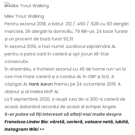
Mike Trout Walking
Pentru sezonul 2018, a bătut .312 / .460 / .628 cu 101 alergări
marcate, 39 alergări la domiciliu, 79 RBI-uri, 24 baze furate
și un procent de bază furat 92,31.
În sezonul 2019, a fost numit Jucătorul săptămânii AL
pentru a patra oară în carieră și opt jocuri All-Star
consecutiv.
În ansamblu, a încheiat sezonul cu 45 de home run-uri la
cea mai mare carieră și a condus AL în OBP și SLG. A
câștigat AL
Hank Aaron
Premiu pe 24 octombrie 2019. A
obținut și al treilea MVP AL.
La 5 septembrie 2020, a reușit cea de-a 300-a carieră de
acasă, doborând recordul de acasă al echipei Angels.
S-ar putea să fiți interesat să aflați mai multe despre
Francisco Lindor Bio: vârstă, carieră, valoare netă, iubită,
Instagram Wiki >>