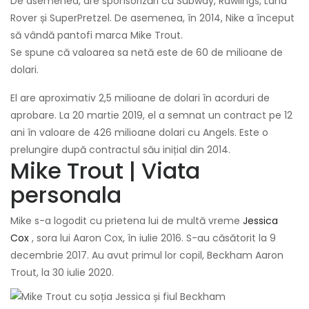
De asemenea, are sponsorizări cu Subway, Rawlings, Land
Rover și SuperPretzel. De asemenea, în 2014, Nike a început
să vândă pantofi marca Mike Trout.
Se spune că valoarea sa netă este de 60 de milioane de
dolari.
El are aproximativ 2,5 milioane de dolari în acorduri de
aprobare. La 20 martie 2019, el a semnat un contract pe 12
ani în valoare de 426 milioane dolari cu Angels. Este o
prelungire după contractul său inițial din 2014.
Mike Trout | Viata
personala
Mike s-a logodit cu prietena lui de multă vreme
Jessica
Cox
, sora lui Aaron Cox, în iulie 2016. S-au căsătorit la 9
decembrie 2017. Au avut primul lor copil, Beckham Aaron
Trout, la 30 iulie 2020.