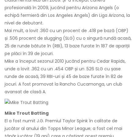
clasamentul MLB din 2009. Și-a început cariera
profesională în 2009, jucând pentru Arizona Angels (o
echipă fermieră din Los Angeles Angels) din Liga Arizona, la
nivel de debutant.
Mai mult, a lovit .360 cu un procent de .418 pe bază (OBP)
și .506 procent de slugging (SLG) cu o singură rundă acasă,
25 de runde bătute în (RBI), 13 baze furate în 187 de apariții
pe plăci în 39 de jocuri.
Mike a început sezonul 2010 jucând pentru Cedar Rapids,
unde a lovit .362 cu un .454 OBP și un .526 SLG cu șase
runde de acasă, 39 RBI-uri și 45 de baze furate în 82 de
jocuri. A fost promovat la Rancho Cucamonga, un club
avansat de clasă A.
Mike Trout Batting
El a fost numit J.G. Premiul Taylor Spink în calitate de
jucător al anului din Topps Minor League; a fost cel mai
tânăr jucător (19 ani) care a câștigat acest premiu.