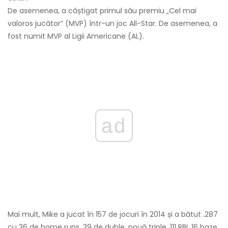
De asemenea, a câștigat primul său premiu „Cel mai
valoros jucător” (MVP) într-un joc All-Star. De asemenea, a
fost numit MVP al Ligii Americane (AL).
ad
Mai mult, Mike a jucat în 157 de jocuri în 2014 și a bătut .287
cu 36 de home runs, 39 de duble, nouă triple, 111 RBI, 16 baze