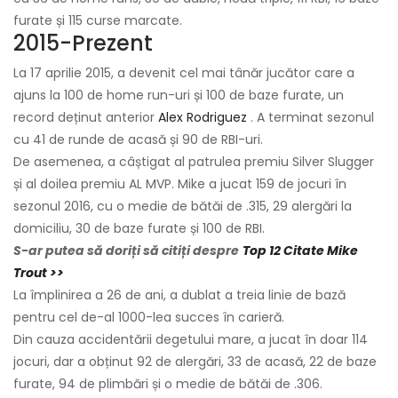
furate și 115 curse marcate.
2015-Prezent
La 17 aprilie 2015, a devenit cel mai tânăr jucător care a
ajuns la 100 de home run-uri și 100 de baze furate, un
record deținut anterior
Alex Rodriguez
. A terminat sezonul
cu 41 de runde de acasă și 90 de RBI-uri.
De asemenea, a câștigat al patrulea premiu Silver Slugger
și al doilea premiu AL MVP. Mike a jucat 159 de jocuri în
sezonul 2016, cu o medie de bătăi de .315, 29 alergări la
domiciliu, 30 de baze furate și 100 de RBI.
S-ar putea să doriți să citiți despre
Top 12 Citate Mike
Trout >>
La împlinirea a 26 de ani, a dublat a treia linie de bază
pentru cel de-al 1000-lea succes în carieră.
Din cauza accidentării degetului mare, a jucat în doar 114
jocuri, dar a obținut 92 de alergări, 33 de acasă, 22 de baze
furate, 94 de plimbări și o medie de bătăi de .306.