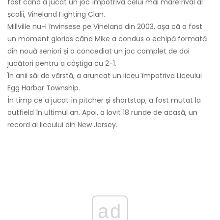
fost când a jucat un joc împotriva celui mai mare rival al
școlii, Vineland Fighting Clan.
Millville nu-l învinsese pe Vineland din 2003, așa că a fost
un moment glorios când Mike a condus o echipă formată
din nouă seniori și a concediat un joc complet de doi
jucători pentru a câștiga cu 2-1.
În anii săi de vârstă, a aruncat un liceu împotriva Liceului
Egg Harbor Township.
În timp ce a jucat în pitcher și shortstop, a fost mutat la
outfield în ultimul an. Apoi, a lovit 18 runde de acasă, un
record al liceului din New Jersey.
ad