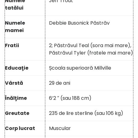
Numele
Jeff Trout
tatălui
Numele
Debbie Busonick Păstrăv
mamei
Fratii
2; Păstrăvul Teal (sora mai mare),
Păstrăvul Tyler (fratele mai mare)
Educaţie
Școala superioară Millville
Vârstă
29 de ani
Înălţime
6’2 ″ (sau 188 cm)
Greutate
235 de lire sterline (sau 106 kg)
Corp lucrat
Muscular