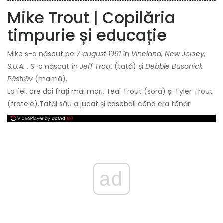
Mike Trout | Copilăria
timpurie și educație
Mike s-a născut pe
7 august 1991
în
Vineland, New Jersey,
S.U.A.
. S-a născut în
Jeff Trout
(tată) și
Debbie Busonick
Păstrăv
(mamă).
La fel, are doi frați mai mari, Teal Trout (sora) și Tyler Trout
(fratele).
Tatăl său a jucat și baseball când era tânăr.
ad