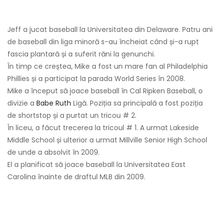
Jeff a jucat baseball la Universitatea din Delaware. Patru ani
de baseball din liga minoră s-au încheiat când și-a rupt
fascia plantară și a suferit răni la genunchi.
În timp ce creștea, Mike a fost un mare fan al Philadelphia
Phillies și a participat la parada World Series în 2008.
Mike a început să joace baseball în Cal Ripken Baseball, o
divizie a
Babe Ruth
Ligă. Poziția sa principală a fost poziția
de shortstop și a purtat un tricou # 2.
În liceu, a făcut trecerea la tricoul # 1. A urmat Lakeside
Middle School și ulterior a urmat Millville Senior High School
de unde a absolvit în 2009.
El a planificat să joace baseball la Universitatea East
Carolina înainte de draftul MLB din 2009.