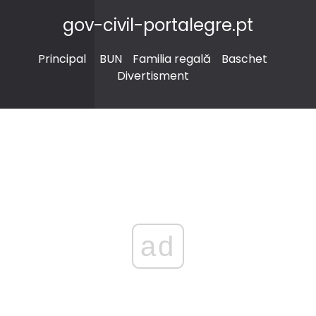
gov-civil-portalegre.pt
Principal
BUN
Familia regală
Baschet
Divertisment
ad