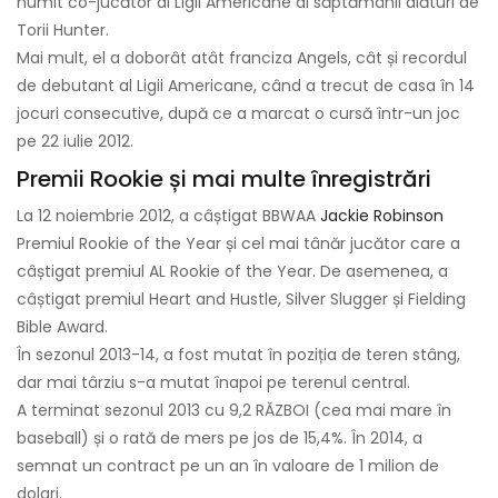
numit co-jucător al Ligii Americane al săptămânii alături de
Torii Hunter.
Mai mult, el a doborât atât franciza Angels, cât și recordul
de debutant al Ligii Americane, când a trecut de casa în 14
jocuri consecutive, după ce a marcat o cursă într-un joc
pe 22 iulie 2012.
Premii Rookie și mai multe înregistrări
La 12 noiembrie 2012, a câștigat BBWAA
Jackie Robinson
Premiul Rookie of the Year și cel mai tânăr jucător care a
câștigat premiul AL Rookie of the Year. De asemenea, a
câștigat premiul Heart and Hustle, Silver Slugger și Fielding
Bible Award.
În sezonul 2013-14, a fost mutat în poziția de teren stâng,
dar mai târziu s-a mutat înapoi pe terenul central.
A terminat sezonul 2013 cu 9,2 RĂZBOI (cea mai mare în
baseball) și o rată de mers pe jos de 15,4%. În 2014, a
semnat un contract pe un an în valoare de 1 milion de
dolari.