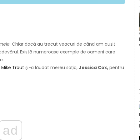
emeie.
Chiar dacă au trecut veacuri de când am auzit
 adevărul. Există numeroase exemple de oameni care
e.
B
Mike Trout
și-a lăudat mereu soția,
Jessica Cox,
pentru
ad