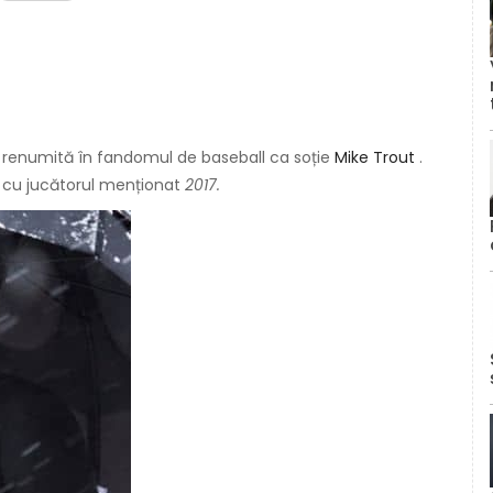
e renumită în fandomul de baseball ca soție
Mike Trout
.
t cu jucătorul menționat
2017.