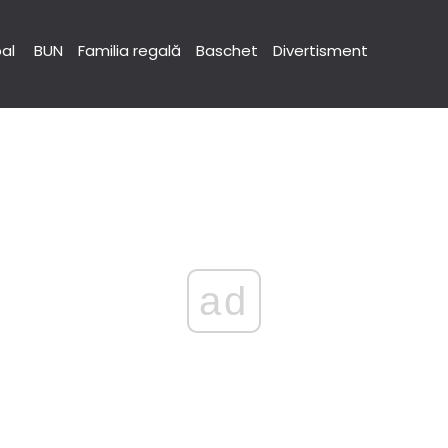
pal
BUN
Familia regală
Baschet
Divertisment
ad