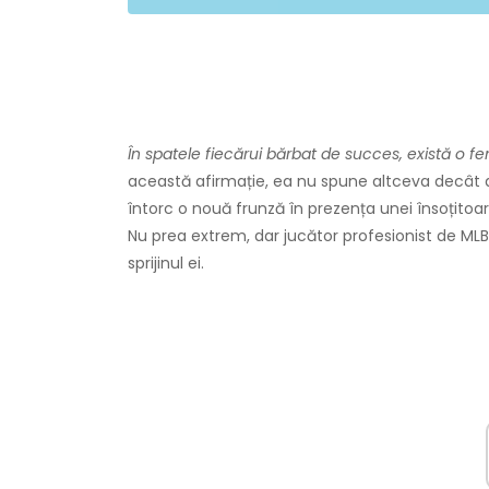
În spatele fiecărui bărbat de succes, există o f
această afirmație, ea nu spune altceva decât
întorc o nouă frunză în prezența unei însoțitoar
Nu prea extrem, dar jucător profesionist de ML
sprijinul ei.