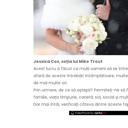
Jessica Cox, soția lui Mike Trout
Acest lucru a făcut ca mulți oameni să se într
afară de aceste întrebări întâmplătoare, multe 
de mai multe ori.
Prin urmare, de ce să aștepți? Permiteți-ne să f
familie, viața timpurie, carieră, soț, social și mul
Dar mai întâi, verificați câteva dintre aceste f