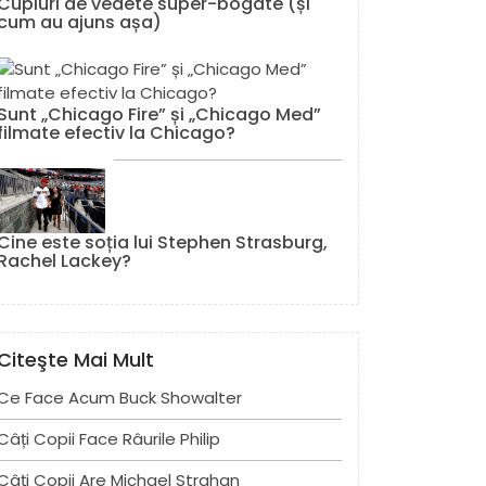
Cupluri de vedete super-bogate (și
cum au ajuns așa)
Sunt „Chicago Fire” și „Chicago Med”
filmate efectiv la Chicago?
Cine este soția lui Stephen Strasburg,
Rachel Lackey?
Citeşte Mai Mult
Ce Face Acum Buck Showalter
Câți Copii Face Râurile Philip
Câți Copii Are Michael Strahan