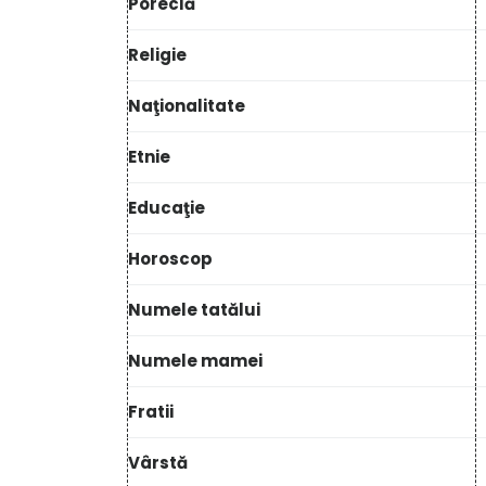
Poreclă
Religie
Naţionalitate
Etnie
Educaţie
Horoscop
Numele tatălui
Numele mamei
Fratii
Vârstă