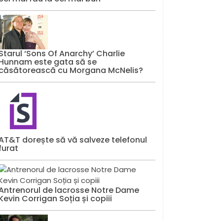
Starul ‘Sons Of Anarchy’ Charlie
Hunnam este gata să se
căsătorească cu Morgana McNelis?
AT&T dorește să vă salveze telefonul
furat
Antrenorul de lacrosse Notre Dame
Kevin Corrigan Soția și copiii