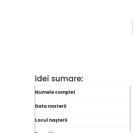
Idei sumare:
Numele complet
Data nasterii
Locul nașterii