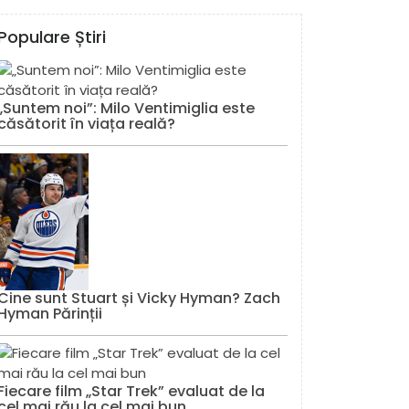
Populare Știri
„Suntem noi”: Milo Ventimiglia este
căsătorit în viața reală?
Cine sunt Stuart și Vicky Hyman? Zach
Hyman Părinții
Fiecare film „Star Trek” evaluat de la
cel mai rău la cel mai bun