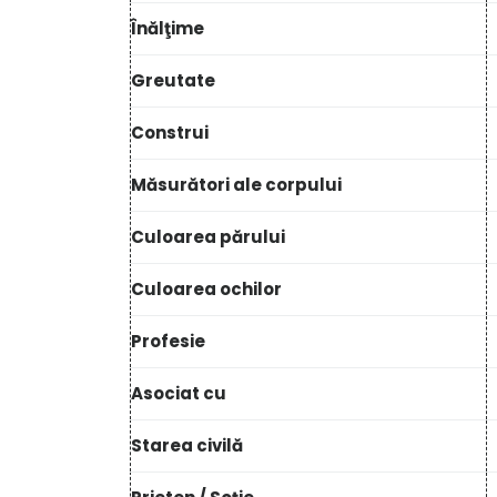
Înălţime
Greutate
Construi
Măsurători ale corpului
Culoarea părului
Culoarea ochilor
Profesie
Asociat cu
Starea civilă